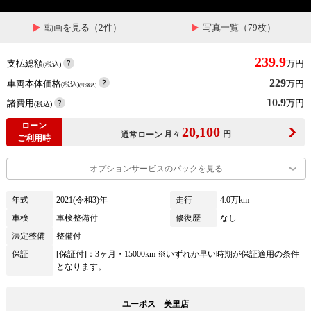
動画を見る（2件）
写真一覧（79枚）
239.9
支払総額
万円
(税込)
229
車両本体価格
万円
(税込)
(リ済込)
10.9
諸費用
万円
(税込)
ローン
20,100
月々
円
通常ローン
ご利用時
オプションサービスのパックを見る
年式
2021(令和3)年
走行
4.0万km
車検
車検整備付
修復歴
なし
法定整備
整備付
保証
[保証付]：3ヶ月・15000km ※いずれか早い時期が保証適用の条件
となります。
ユーポス 美里店