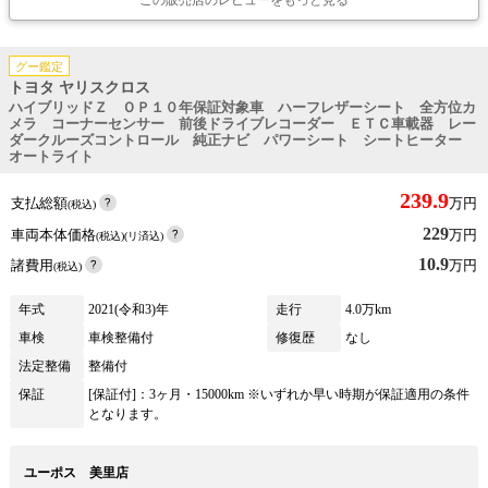
この販売店のレビューをもっと見る
グー鑑定
トヨタ ヤリスクロス
ハイブリッドＺ ＯＰ１０年保証対象車 ハーフレザーシート 全方位カ
メラ コーナーセンサー 前後ドライブレコーダー ＥＴＣ車載器 レー
ダークルーズコントロール 純正ナビ パワーシート シートヒーター
オートライト
239.9
支払総額
万円
(税込)
229
車両本体価格
万円
(税込)(リ済込)
10.9
諸費用
万円
(税込)
年式
2021(令和3)年
走行
4.0万km
車検
車検整備付
修復歴
なし
法定整備
整備付
保証
[保証付]：3ヶ月・15000km ※いずれか早い時期が保証適用の条件
となります。
ユーポス 美里店