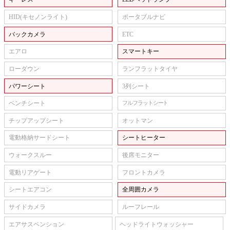
HID(キセノンライト)
ポータブルナビ
バックカメラ
ETC
エアロ
スマートキー
ローダウン
ランフラットタイヤ
パワーシート
3列シート
ベンチシート
フルフラットシート
チップアップシート
オットマン
電動格納サードシート
シートヒーター
ウォークスルー
後席モニター
電動リアゲート
フロントカメラ
シートエアコン
全周囲カメラ
サイドカメラ
ルーフレール
エアサスペンション
ヘッドライトウォッシャー