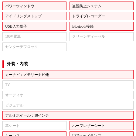
パワーウィンドウ
盗難防止システム
アイドリングストップ
ドライブレコーダー
USB入力端子
Bluetooth接続
100V電源
クリーンディーゼル
センターデフロック
外装・内装
カーナビ：メモリーナビ他
TV
オーディオ
ビジュアル
アルミホイール：18インチ
革シート
ハーフレザーシート
キーレス
LEDヘッドランプ