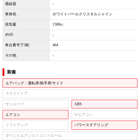
過給器
-
車体色
ホワイトパールクリスタルシャイン
排気量
1500cc
4WD
-
車台番号下3桁
464
その他
-
装備
エアバッグ：運転席/助手席/サイド
スライドドア
サンルーフ
ABS
エアコン
Wエアコン
リフトアップ
パワーステアリング
ダウンヒルアシストコントロール