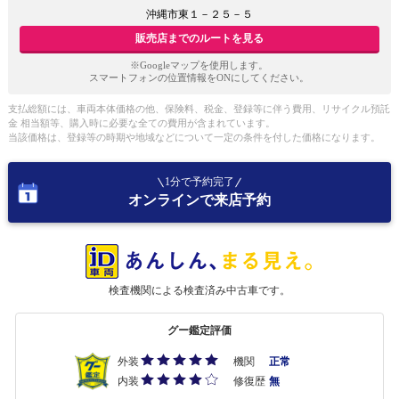
沖縄市東１－２５－５
販売店までのルートを見る
※Googleマップを使用します。
スマートフォンの位置情報をONにしてください。
支払総額には、車両本体価格の他、保険料、税金、登録等に伴う費用、リサイクル預託
金 相当額等、購入時に必要な全ての費用が含まれています。
当該価格は、登録等の時期や地域などについて一定の条件を付した価格になります。
1分で予約完了
オンラインで来店予約
検査機関による検査済み中古車です。
グー鑑定評価
外装
機関
正常
内装
修復歴
無