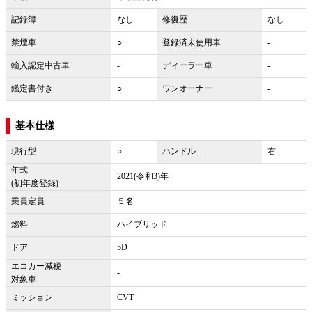
記録簿
なし
修復歴
なし
禁煙車
○
登録済未使用車
-
輸入認定中古車
-
ディーラー車
-
鑑定書付き
○
ワンオーナー
-
基本仕様
現行型
○
ハンドル
右
年式
2021(令和3)年
(初年度登録)
乗員定員
５名
燃料
ハイブリッド
ドア
5D
エコカー減税
-
対象車
ミッション
CVT