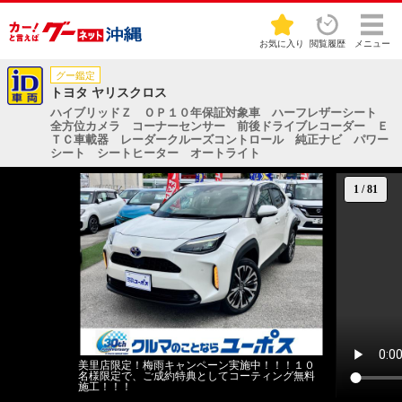
お気に入り
閲覧履歴
メニュー
グー鑑定
トヨタ ヤリスクロス
ハイブリッドＺ ＯＰ１０年保証対象車 ハーフレザーシート
全方位カメラ コーナーセンサー 前後ドライブレコーダー Ｅ
ＴＣ車載器 レーダークルーズコントロール 純正ナビ パワー
シート シートヒーター オートライト
1
/
81
美里店限定！梅雨キャンペーン実施中！！！１０
名様限定で、ご成約特典としてコーティング無料
施工！！！