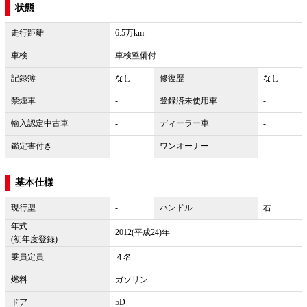
状態
走行距離
6.5万km
車検
車検整備付
記録簿
なし
修復歴
なし
禁煙車
-
登録済未使用車
-
輸入認定中古車
-
ディーラー車
-
鑑定書付き
-
ワンオーナー
-
基本仕様
現行型
-
ハンドル
右
年式
2012(平成24)年
(初年度登録)
乗員定員
４名
燃料
ガソリン
ドア
5D