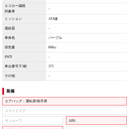
エコカー減税
-
対象車
ミッション
AT4速
過給器
-
車体色
パープル
排気量
660cc
4WD
-
車台番号下3桁
375
その他
-
装備
エアバッグ：運転席/助手席
スライドドア
サンルーフ
ABS