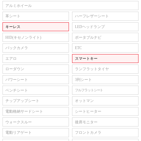
アルミホイール
革シート
ハーフレザーシート
キーレス
LEDヘッドランプ
HID(キセノンライト)
ポータブルナビ
バックカメラ
ETC
エアロ
スマートキー
ローダウン
ランフラットタイヤ
パワーシート
3列シート
ベンチシート
フルフラットシート
チップアップシート
オットマン
電動格納サードシート
シートヒーター
ウォークスルー
後席モニター
電動リアゲート
フロントカメラ