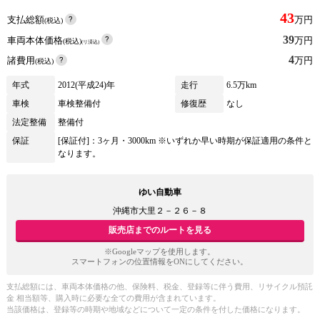
43
支払総額
万円
(税込)
39
車両本体価格
万円
(税込)
(リ済込)
4
諸費用
万円
(税込)
年式
2012(平成24)年
走行
6.5万km
車検
車検整備付
修復歴
なし
法定整備
整備付
保証
[保証付]：3ヶ月・3000km ※いずれか早い時期が保証適用の条件と
なります。
ゆい自動車
沖縄市大里２－２６－８
販売店までのルートを見る
※Googleマップを使用します。
スマートフォンの位置情報をONにしてください。
支払総額には、車両本体価格の他、保険料、税金、登録等に伴う費用、リサイクル預託
金 相当額等、購入時に必要な全ての費用が含まれています。
当該価格は、登録等の時期や地域などについて一定の条件を付した価格になります。