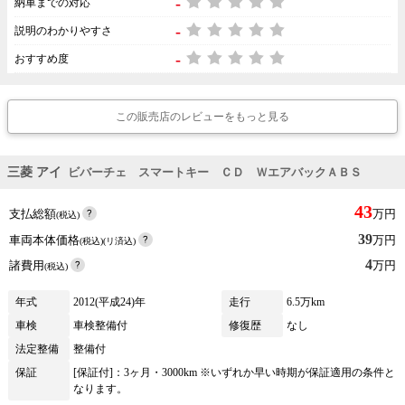
-
納車までの対応
-
説明のわかりやすさ
-
おすすめ度
この販売店のレビューをもっと見る
三菱 アイ
ビバーチェ スマートキー ＣＤ ＷエアバックＡＢＳ
43
支払総額
万円
(税込)
39
車両本体価格
万円
(税込)(リ済込)
4
諸費用
万円
(税込)
年式
2012(平成24)年
走行
6.5万km
車検
車検整備付
修復歴
なし
法定整備
整備付
保証
[保証付]：3ヶ月・3000km ※いずれか早い時期が保証適用の条件と
なります。