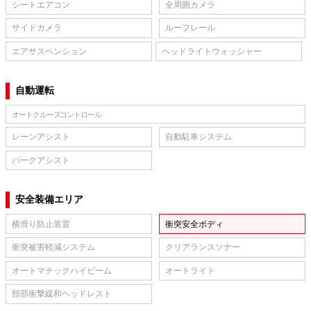
シートエアコン
全周囲カメラ
サイドカメラ
ルーフレール
エアサスペンション
ヘッドライトウォッシャー
自動運転
オートクルーズコントロール
レーンアシスト
自動駐車システム
パークアシスト
安全装備エリア
横滑り防止装置
衝突安全ボディ
衝突被害軽減システム
クリアランスソナー
オートマチックハイビーム
オートライト
頸部衝撃緩和ヘッドレスト