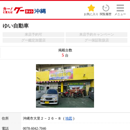
お気に入り
閲覧履歴
メニュー
ゆい自動車
来店予約可
来店予約キャンペーン
グー鑑定加盟店
グー保証取扱店
掲載台数
5
台
住所
沖縄市大里２－２６－８
地図
電話
0078-6042-7046