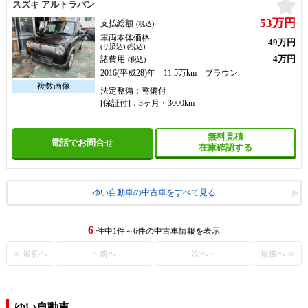
お
スズキ アルトラパン
53万円
支払総額
(税込)
車両本体価格
49万円
(リ済込) (税込)
4万円
諸費用
(税込)
2016(平成28)年 11.5万km ブラウン
法定整備：整備付
[保証付]：3ヶ月・3000km
無料見積
電話でお問合せ
在庫確認する
ゆい自動車の中古車をすべて見る
6
件中1件～6件の中古車情報を表示
≪ 最初へ
< 前へ
次へ >
最後へ ≫
ゆい自動車