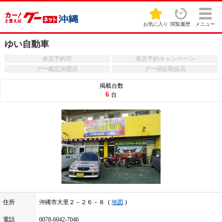
お気に入り
閲覧履歴
メニュー
ゆい自動車
来店予約可
来店予約キャンペーン
グー鑑定加盟店
グー保証取扱店
掲載台数
6
台
住所
沖縄市大里２－２６－８
地図
電話
0078-6042-7046