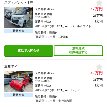
お
スズキ パレットＳＷ
27万円
支払総額
(税込)
車両本体価格
26万円
(リ済込) (税込)
1万円
諸費用
(税込)
2011(平成23)年 12.3万km パールホワイト
法定整備：整備付
[保証付]：1ヶ月・1000km
無料見積
電話でお問合せ
在庫確認する
お
三菱 アイ
32万円
支払総額
(税込)
車両本体価格
31万円
(リ済込) (税込)
1万円
諸費用
(税込)
2013(平成25)年 12.3万km レッド
法定整備：整備付
[保証付]：1ヶ月・走行無制限