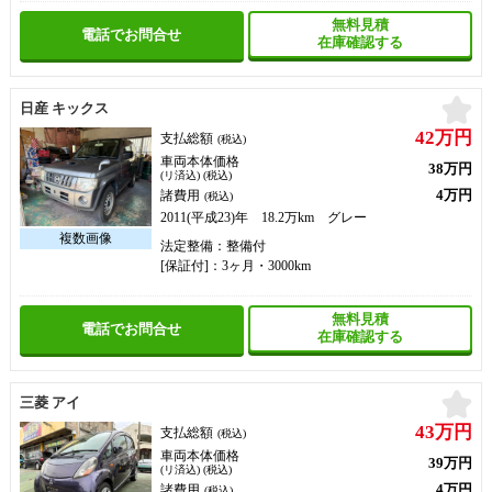
無料見積
電話でお問合せ
在庫確認する
お
日産 キックス
42万円
支払総額
(税込)
車両本体価格
38万円
(リ済込) (税込)
4万円
諸費用
(税込)
2011(平成23)年 18.2万km グレー
法定整備：整備付
[保証付]：3ヶ月・3000km
無料見積
電話でお問合せ
在庫確認する
お
三菱 アイ
43万円
支払総額
(税込)
車両本体価格
39万円
(リ済込) (税込)
4万円
諸費用
(税込)