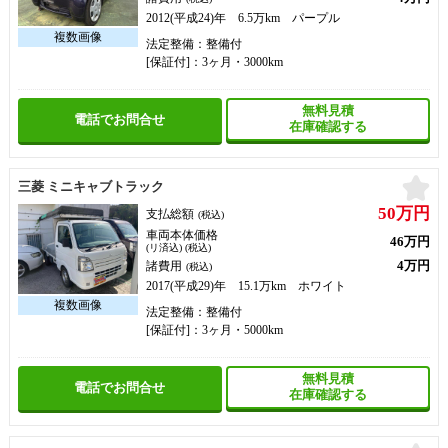
2012(平成24)年 6.5万km パープル
法定整備：整備付
[保証付]：3ヶ月・3000km
無料見積
電話でお問合せ
在庫確認する
お
三菱 ミニキャブトラック
50万円
支払総額
(税込)
車両本体価格
46万円
(リ済込) (税込)
4万円
諸費用
(税込)
2017(平成29)年 15.1万km ホワイト
法定整備：整備付
[保証付]：3ヶ月・5000km
無料見積
電話でお問合せ
在庫確認する