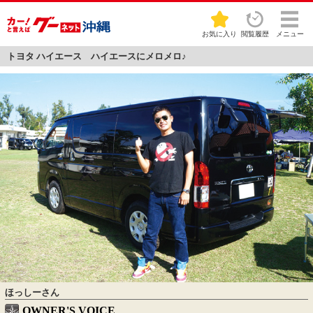
お気に入り
閲覧履歴
メニュー
トヨタ ハイエース ハイエースにメロメロ♪
ほっしーさん
OWNER'S VOICE