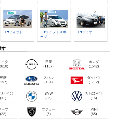
Ⅰ♥フィット
Ⅰ♥スイフトスポ
Ⅰ♥デミオ
ーツ
探す
トヨタ
日産
ホンダ
2610)
(1157)
(1542)
三菱
スバル
ダイハツ
(297)
(184)
(1712)
ﾃﾞｽ・ﾍﾞﾝﾂ
BMW
ﾌｫﾙｸｽﾜｰｹﾞﾝ
(31)
(36)
(16)
ジープ
プジョー
MINI
(22)
(6)
(65)