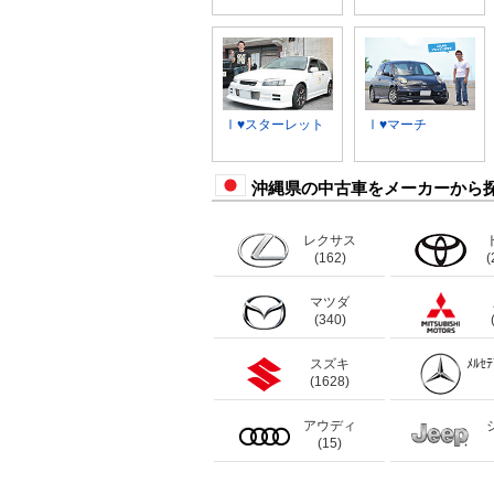
Ⅰ♥スターレット
Ⅰ♥マーチ
沖縄県の中古車をメーカーから
レクサス
(162)
(
マツダ
(340)
スズキ
ﾒﾙｾ
(1628)
アウディ
(15)