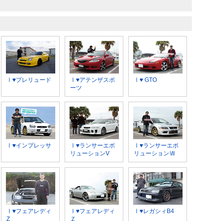
Ⅰ♥プレリュード
Ⅰ♥アテンザスポ
Ⅰ♥ GTO
ーツ
Ⅰ♥インプレッサ
Ⅰ♥ランサーエボ
Ⅰ♥ランサーエボ
リューションV
リューションⅦ
Ⅰ♥フェアレディ
Ⅰ♥フェアレディ
Ⅰ♥レガシィB4
Z
Ｚ