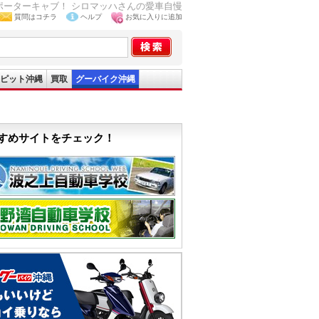
ポーターキャブ！ シロマッハさんの愛車自慢
質問はコチラ
ヘルプ
お気に入りに追加
ピット沖縄
買取
グーバイク沖縄
すめサイトをチェック！