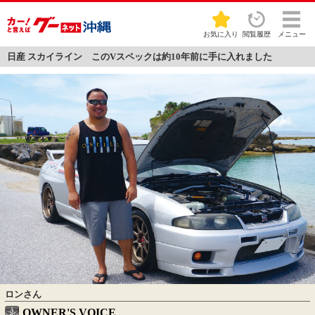
お気に入り
閲覧履歴
メニュー
日産 スカイライン このVスペックは約10年前に手に入れました
ロンさん
OWNER'S VOICE