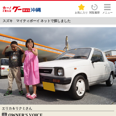
お気に入り
閲覧履歴
メニュー
スズキ マイティボーイ ネットで探しました
エリカ＆リクミさん
OWNER'S VOICE