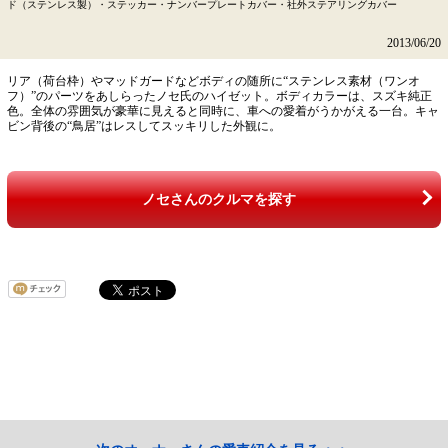
ド（ステンレス製）・ステッカー・ナンバープレートカバー・社外ステアリングカバー
2013/06/20
リア（荷台枠）やマッドガードなどボディの随所に“ステンレス素材（ワンオ
フ）”のパーツをあしらったノセ氏のハイゼット。ボディカラーは、スズキ純正
色。全体の雰囲気が豪華に見えると同時に、車への愛着がうかがえる一台。キャ
ビン背後の“鳥居”はレスしてスッキリした外観に。
ノセさんのクルマを探す