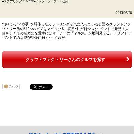
■ステアリング / NARDI■インタークーラー / 社外
2013/06/20
“キャンディ塗装”を駆使したカラーリングが気に入っていると語るクラフトファ
クトリー氏のS15シルビアはスペックR。読谷村で行われたイベントで発見！人
目を引くその魅力的な愛車にはオーナーの「ヤル気」が垣間見える。ドリフトイ
ベントでの勇姿が想像に難くない1台だ。
クラフトファクトリーさんのクルマを探す