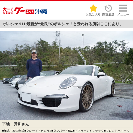
お気に入り
閲覧履歴
メニュー
ポルシェ 911 最新が“最良”のポルシェ！と云われる所以ここにあり。
下地 秀和さん
■年式 / 2013年式■グレード / カレラS■ダンパー / JRZ■マフラー / イノテック■フロントホイール