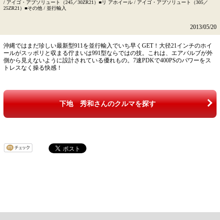
/ アイゴ・アブソリュート（245／30ZR21）■リ アホイール / アイゴ・アブソリュート（305／
25ZR21）■その他 / 並行輸入
2013/05/20
沖縄ではまだ珍しい最新型911を並行輸入でいち早くGET！大径21インチのホイ
ールがスッポリと収まる佇まいは991型ならではの技。これは、エアバルブが外
側から見えないように設計されている優れもの。7速PDKで400PSのパワーをス
トレスなく操る快感！
下地 秀和さんのクルマを探す