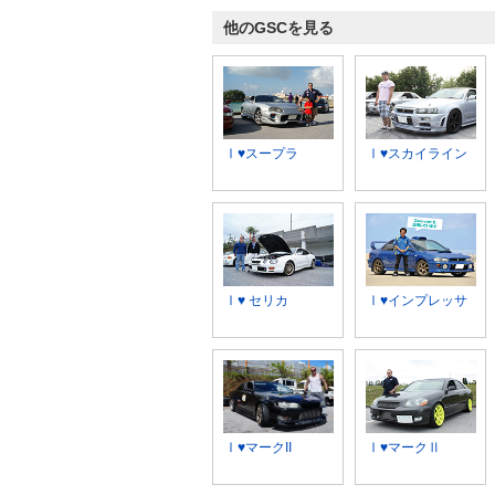
他のGSCを見る
Ⅰ♥スープラ
Ⅰ♥スカイライン
Ⅰ♥ セリカ
Ⅰ♥インプレッサ
Ⅰ♥マークII
Ⅰ♥マークⅡ