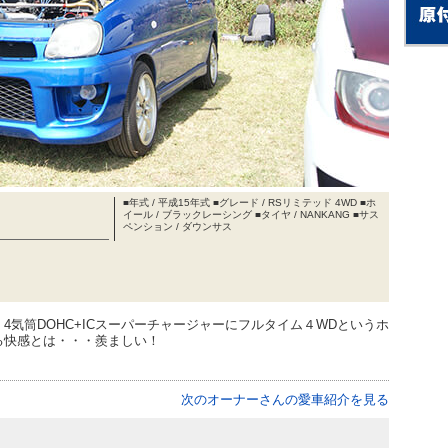
■年式 / 平成15年式 ■グレード / RSリミテッド 4WD ■ホ
イール / ブラックレーシング ■タイヤ / NANKANG ■サス
ペンション / ダウンサス
気筒DOHC+ICスーパーチャージャーにフルタイム４WDというホ
る快感とは・・・羨ましい！
次のオーナーさんの愛車紹介を見る