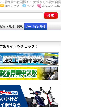
スバル最軽量の戦闘機！！ 大城さんの愛車自慢
質問はコチラ
ヘルプ
お気に入りに追加
ピット沖縄
買取
グーバイク沖縄
すめサイトをチェック！