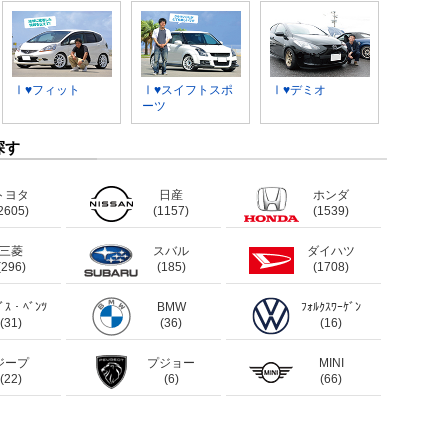
Ⅰ♥フィット
Ⅰ♥スイフトスポ
Ⅰ♥デミオ
ーツ
探す
トヨタ
日産
ホンダ
2605)
(1157)
(1539)
三菱
スバル
ダイハツ
(296)
(185)
(1708)
ﾃﾞｽ・ﾍﾞﾝﾂ
BMW
ﾌｫﾙｸｽﾜｰｹﾞﾝ
(31)
(36)
(16)
ジープ
プジョー
MINI
(22)
(6)
(66)