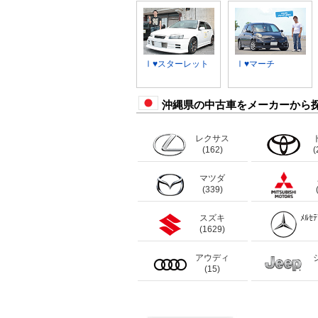
Ⅰ♥スターレット
Ⅰ♥マーチ
沖縄県の中古車をメーカーから
レクサス
(162)
(
マツダ
(339)
スズキ
ﾒﾙｾ
(1629)
アウディ
(15)