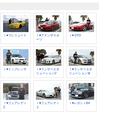
Ⅰ♥プレリュード
Ⅰ♥アテンザスポ
Ⅰ♥ GTO
ーツ
Ⅰ♥インプレッサ
Ⅰ♥ランサーエボ
Ⅰ♥ランサーエボ
リューションV
リューションⅦ
Ⅰ♥フェアレディ
Ⅰ♥フェアレディ
Ⅰ♥レガシィB4
Z
Ｚ