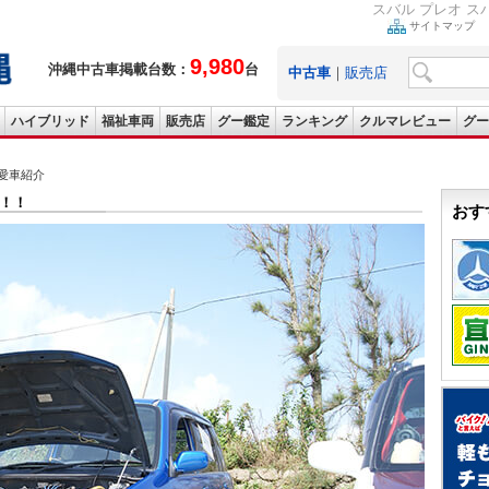
スバル プレオ 
サイトマップ
9,980
沖縄中古車掲載台数：
台
中古車
｜
販売店
ハイブリッド
福祉車両
販売店
グー鑑定
ランキング
クルマレビュー
グー
の愛車紹介
機！！
おす