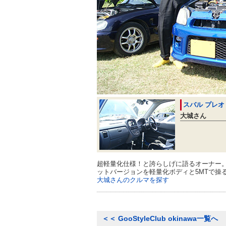
スバル プレオ
大城さん
超軽量化仕様！と誇らしげに語るオーナー。4
ットバージョンを軽量化ボディと5MTで操
大城さんのクルマを探す
＜＜
GooStyleClub okinawa一覧へ