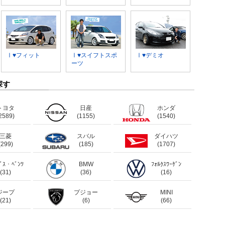
Ⅰ♥フィット
Ⅰ♥スイフトスポ
Ⅰ♥デミオ
ーツ
探す
トヨタ
日産
ホンダ
2589)
(1155)
(1540)
三菱
スバル
ダイハツ
(299)
(185)
(1707)
ﾃﾞｽ・ﾍﾞﾝﾂ
BMW
ﾌｫﾙｸｽﾜｰｹﾞﾝ
(31)
(36)
(16)
ジープ
プジョー
MINI
(21)
(6)
(66)