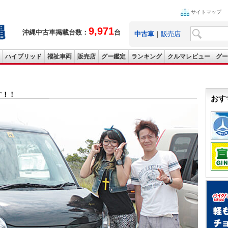
サイトマップ
9,971
沖縄中古車掲載台数：
台
中古車
｜
販売店
ハイブリッド
福祉車両
販売店
グー鑑定
ランキング
クルマレビュー
グー
す！！
おす