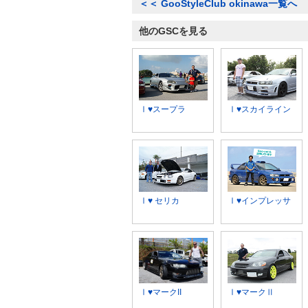
＜＜
GooStyleClub okinawa一覧へ
他のGSCを見る
Ⅰ♥スープラ
Ⅰ♥スカイライン
Ⅰ♥ セリカ
Ⅰ♥インプレッサ
Ⅰ♥マークII
Ⅰ♥マークⅡ