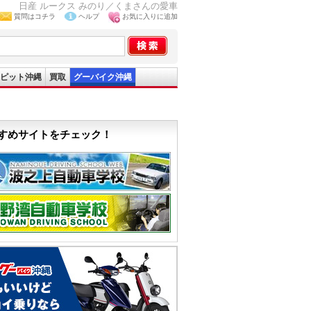
日産 ルークス みのり／くまさんの愛車
質問はコチラ
ヘルプ
お気に入りに追加
ピット沖縄
買取
グーバイク沖縄
すめサイトをチェック！