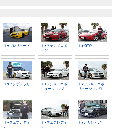
Ⅰ♥プレリュード
Ⅰ♥アテンザスポ
Ⅰ♥ GTO
ーツ
Ⅰ♥インプレッサ
Ⅰ♥ランサーエボ
Ⅰ♥ランサーエボ
リューションV
リューションⅦ
Ⅰ♥フェアレディ
Ⅰ♥フェアレディ
Ⅰ♥レガシィB4
Z
Ｚ