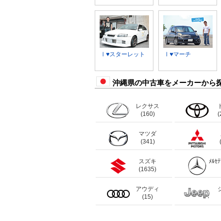
Ⅰ♥スターレット
Ⅰ♥マーチ
沖縄県の中古車をメーカーから
レクサス
(160)
(
マツダ
(341)
スズキ
ﾒﾙｾ
(1635)
アウディ
(15)