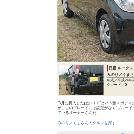
日産 ルークス
みのり／くまさ
年式／平成24年
グレード／G
“3月に購入したばかり！”という艶々ボディ
が、このグレードには設定がなく“ブルーイ
ているオーナーさんだ。
みのり／くまさんのクルマを探す