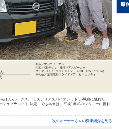
外装／すべてノーマル
内装／CDデッキ 社外リアスピーカー
タイヤ／F&R：ブリヂストン B250（165／55R14）
ん
その他／左側電動スライドドア セキュリティ
式
が眩しいルークス。“ミステリアスバイオレット”が琴線に触れた
ッシュブラック”に決定！でも本当は、平成1年式のジムニーに憧れ
次のオーナーさんの愛車紹介を見る