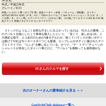
SEさん
年式／平成22年式
グレード／ECO
内装／レカロ× 2 脚（タイプR 用）追加メーター（水温・バキューム・回転数） タイヤ／
ADVAN NEOVA AD05（F+R：155 ／ 55R14 ホイール／ C laire サスペンション／ D スポ（F：ソ
二カ用／ R：コペン用）エアークリーナー（ゼロセン製） その他／テールライトLED 化 LSD 強
化クラッチ 前後スタビライザ センターマフラー
ストックのようなごく自然な佇まいに仕上がっているのは、SEさんの愛車。こ
のアバルト仕様にしたくて車体を購入したという。「安くて、楽しめる1台」と
大満足な様子。エコ走行のための5速モデルだが、軽くてバランスの良いボディ
は躾けてやればモータースポーツにも最適。エンブレムやボディに施されたテー
プストライプが、“らしさ”を醸し出している。かつて、“デ・トマソ”チューンの
シャレードが存在したダイハツ車だけに、“アバルト”を着飾っても違和感がな
い。
SEさんのクルマを探す
次のオーナーさんの愛車紹介を見る
GooStyleClub okinawa一覧へ