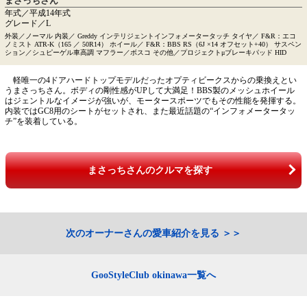
まさっちさん
年式／平成14年式
グレード／L
外装／ノーマル 内装／ Greddy インテリジェントインフォメータータッチ タイヤ／ F&R：エコ
ノミスト ATR-K（165 ／ 50R14） ホイール／ F&R：BBS RS（6J ×14 オフセット+40） サスペン
ション／シュピーゲル車高調 マフラー／ボスコ その他／プロジェクトμブレーキパッド HID
軽唯一の4ドアハードトップモデルだったオプティビークスからの乗換えとい
うまさっちさん。ボディの剛性感がUPして大満足！BBS製のメッシュホイール
はジェントルなイメージが強いが、モータースポーツでもその性能を発揮する。
内装ではGC8用のシートがセットされ、また最近話題の“インフォメータータッ
チ”を装着している。
まさっちさんのクルマを探す
次のオーナーさんの愛車紹介を見る
GooStyleClub okinawa一覧へ