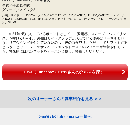
Dave（Lunchbox）Pettyさん
年式／平成11年式
グレード／スペックS
外装／サイド：エアロVer タイヤ／ACHILES（F：215／ 45R17、R：235／45R17） ホイール
／RAYS FORGED SE37（F：7.5J／オフセット+40、R：8J／オフセット+40） サスペンショ
ン／NISMO
このS15の気に入っているポイントとして、「安定感、スムーズ、ハンドリン
グ」を挙げるDave氏。外観はサイドステップが入っている以外はノーマルとい
う。リアウイングを付けていないのも、彼のコダワリ。ただし、ドリフトをする
ということで、ニスモのサスペンションやトラストのマフラーが装着されてい
る。将来的にはボンネットをカーボンに換え、軽量したいという。
Dave（Lunchbox）Pettyさんのクルマを探す
次のオーナーさんの愛車紹介を見る
GooStyleClub okinawa一覧へ