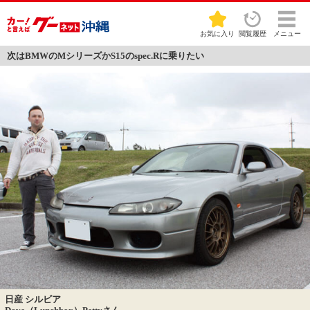
お気に入り
閲覧履歴
メニュー
次はBMWのMシリーズかS15のspec.Rに乗りたい
日産 シルビア