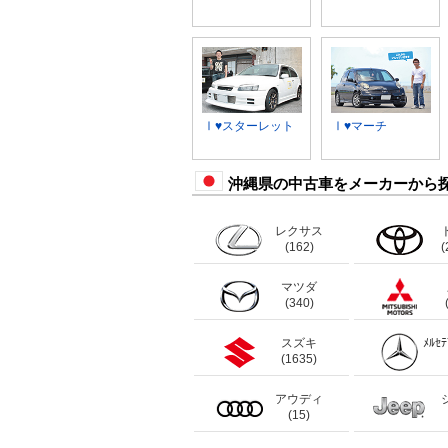
Ⅰ♥スターレット
Ⅰ♥マーチ
沖縄県の中古車をメーカーから
レクサス
(162)
(
マツダ
(340)
スズキ
ﾒﾙｾ
(1635)
アウディ
(15)