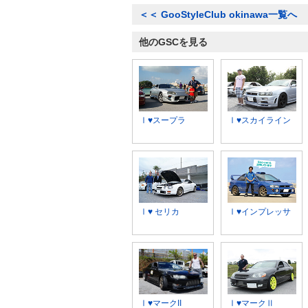
＜＜
GooStyleClub okinawa一覧へ
他のGSCを見る
Ⅰ♥スープラ
Ⅰ♥スカイライン
Ⅰ♥ セリカ
Ⅰ♥インプレッサ
Ⅰ♥マークII
Ⅰ♥マークⅡ