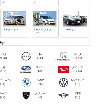
Z
Ｚ
Ⅰ♥フィット
Ⅰ♥スイフトスポ
Ⅰ♥デミオ
ーツ
探す
トヨタ
日産
ホンダ
2605)
(1161)
(1544)
三菱
スバル
ダイハツ
(299)
(185)
(1714)
ﾃﾞｽ・ﾍﾞﾝﾂ
BMW
ﾌｫﾙｸｽﾜｰｹﾞﾝ
(31)
(36)
(16)
ジープ
プジョー
MINI
(22)
(6)
(66)