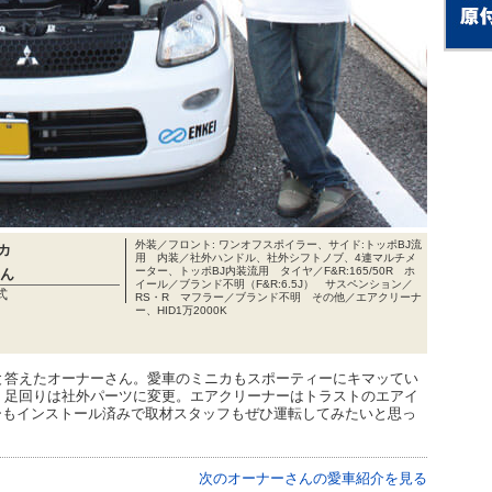
外装／フロント: ワンオフスポイラー、サイド:トッポBJ流
カ
用 内装／社外ハンドル、社外シフトノブ、4連マルチメ
ーター、トッポBJ内装流用 タイヤ／F&R:165/50R ホ
ん
イール／ブランド不明（F&R:6.5J） サスペンション／
式
RS・R マフラー／ブランド不明 その他／エアクリーナ
ー、HID1万2000K
答えたオーナーさん。愛車のミニカもスポーティーにキマッてい
、足回りは社外パーツに変更。エアクリーナーはトラストのエアイ
ーターもインストール済みで取材スタッフもぜひ運転してみたいと思っ
次のオーナーさんの愛車紹介を見る