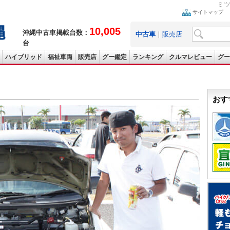
ミツ
サイトマップ
10,005
沖縄中古車掲載台数：
中古車
｜
販売店
台
ハイブリッド
福祉車両
販売店
グー鑑定
ランキング
クルマレビュー
グー
おす