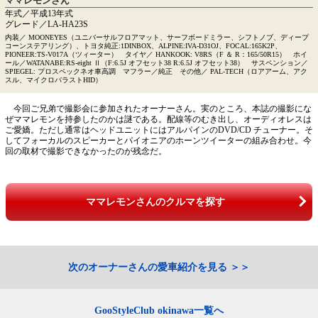
ママレモンさん
年式／平成13年式
グレード／LA-HA23S
内装／ MOONEYES（ユニバーサルフロアマット、サーフボードミラー、シフトノブ、ディープ
コーンステアリング）、トヨタ純正:1DINBOX、ALPINE:IVA-D31OJ、FOCAL:165K2P、
PIONEER:TS-V017A（ツィーター） タイヤ／ HANKOOK: V8RS（F ＆ R：165/50R15） ホイ
ール／WATANABE:RS-eight Ⅱ（F:6.5J オフセット38 R:6.5J オフセット38） サスペンション／
SPIEGEL: プロスペックネオ車高調 マフラー／純正 その他／ PAL-TECH（ロアアーム、アク
スル、マイクロバラストHID）
今回ご兄弟で撮影会に参加されたオーナーさん。実のところ、本誌の撮影にな
ぜママレモンを持参したのかは謎である。配線等のむき出し、オーディオレスは
ご愛嬌。ただし通常はヘッドユニットにはアルパインのDVD/CD チューナー。そ
してフォーカルのスピーカーとパイオニアのホーンツイーターの組み合わせ。今
回の取材で撮影できなかったのが残念だ。
ママレモンさんのクルマを探す
次のオーナーさんの愛車紹介を見る
GooStyleClub okinawa一覧へ