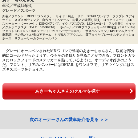
あきーちゃんさん
年式／平成14年式
グレード／スポーツ
外装／フロント：DETAILワンオフ、 サイド：純正、リア：DETAILワンオフ、ファブレ スアイ
ライン、スズスポウィング、自作ライト&テール 内装／内装張り替え、ロックフォード（CD・
スピーカー・ウーハー）、DENONアンプ、イクリプスDVD、LEDホール×3 フル自作!! タイヤ
／クムホエクスタ（F＆R：165/40R16） ホイール／SSRプロフェッサーSP1R特注（F:6.5J×16オ
フセット+45 R:6.5J×16オフセット+32+スペーサー40mm） サスペンション／KBEEフルタップ
車高調 その他／ちび鬼ロアアーム、ちび鬼リアアクスル、日正タイヤブレーキステンメッシュ
ホース、サフェーサーカラーオールペン
グレーにオールペンされたMR ワゴンで登場のあきーちゃんさん。以前は部分
的にゴールドだったようで、今もその名残りを見ることができる。フロントガラ
スにロックフォードのステッカーを貼っているように、オーディオ好きのよう
だ。フロント、リアのバンパーにはDETAIL をワンオフで、リアウイングにはス
ズキスポーツをチョイス。
あきーちゃんさんのクルマを探す
次のオーナーさんの愛車紹介を見る