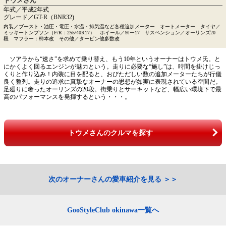
トウメさん
年式／平成2年式
グレード／GT-R（BNR32)
内装／ブースト・油圧・電圧・水温・排気温など各種追加メーター オートメーター タイヤ／
ミッキートンプソン（F/R：255/40R17） ホイール／9Jー17 サスペンション／オーリンズ20
段 マフラー：柿本改 その他／タービン他多数改
ソアラから“速さ”を求めて乗り替え、もう10年というオーナーはトウメ氏。と
にかくよく回るエンジンが魅力という。走りに必要な“施し”は、時間を掛けじっ
くりと作り込み！内装に目を配ると、おびただしい数の追加メーターたちが行儀
良く整列。走りの追求に真摯なオーナーの思想が如実に表現されている空間だ。
足廻りに奢ったオーリンズの20段。街乗りとサーキットなど、幅広い環境下で最
高のパフォーマンスを発揮するという・・・。
トウメさんのクルマを探す
次のオーナーさんの愛車紹介を見る
GooStyleClub okinawa一覧へ