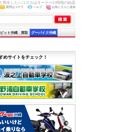
けて再生したハコスカはオーナーの情熱の結晶
質問はコチラ
ヘルプ
お気に入りに追加
ピット沖縄
買取
グーバイク沖縄
すめサイトをチェック！