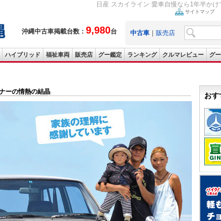
日産 スカイライン 愛車自慢なら1年半か
サイトマップ
9,980
沖縄中古車掲載台数：
台
中古車
｜
販売店
ハイブリッド
福祉車両
販売店
グー鑑定
ランキング
クルマレビュー
グー
ナーの情熱の結晶
おす