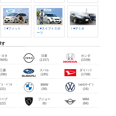
Ⅰ♥フィット
Ⅰ♥スイフトスポ
Ⅰ♥デミオ
ーツ
探す
トヨタ
日産
ホンダ
2605)
(1157)
(1539)
三菱
スバル
ダイハツ
(296)
(185)
(1708)
ﾃﾞｽ・ﾍﾞﾝﾂ
BMW
ﾌｫﾙｸｽﾜｰｹﾞﾝ
(31)
(36)
(16)
ジープ
プジョー
MINI
(22)
(6)
(66)