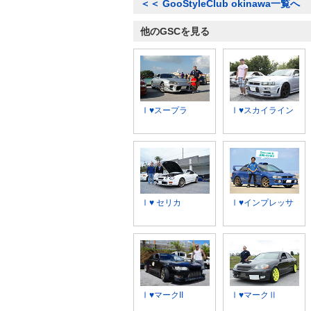
＜＜
GooStyleClub okinawa一覧へ
他のGSCを見る
Ⅰ♥スープラ
Ⅰ♥スカイライン
Ⅰ♥ セリカ
Ⅰ♥インプレッサ
Ⅰ♥マークII
Ⅰ♥マークⅡ