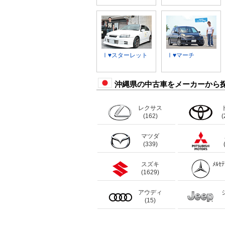
Ⅰ♥スターレット
Ⅰ♥マーチ
沖縄県の中古車をメーカーから
レクサス
(162)
(
マツダ
(339)
スズキ
ﾒﾙｾ
(1629)
アウディ
(15)