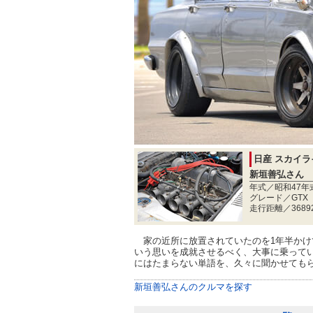
日産 スカイラ
新垣善弘さん
年式／昭和47年
グレード／GTX
走行距離／3689
家の近所に放置されていたのを1年半かけ
いう思いを成就させるべく、大事に乗ってい
にはたまらない単語を、久々に聞かせても
新垣善弘さんのクルマを探す