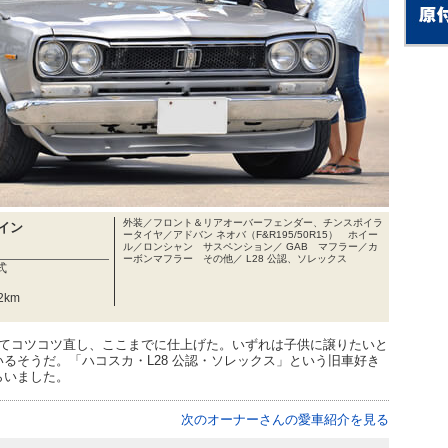
外装／フロント＆リアオーバーフェンダー、チンスポイラ
イン
ータイヤ／アドバン ネオバ（F&R195/50R15） ホイー
ル／ロンシャン サスペンション／ GAB マフラー／カ
ーボンマフラー その他／ L28 公認、ソレックス
式
2km
てコツコツ直し、ここまでに仕上げた。いずれは子供に譲りたいと
るそうだ。「ハコスカ・L28 公認・ソレックス」という旧車好き
らいました。
次のオーナーさんの愛車紹介を見る