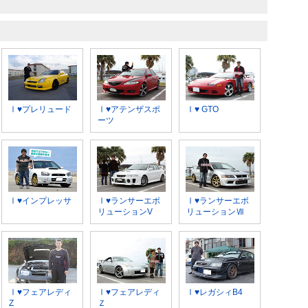
Ⅰ♥プレリュード
Ⅰ♥アテンザスポ
Ⅰ♥ GTO
ーツ
Ⅰ♥インプレッサ
Ⅰ♥ランサーエボ
Ⅰ♥ランサーエボ
リューションV
リューションⅦ
Ⅰ♥フェアレディ
Ⅰ♥フェアレディ
Ⅰ♥レガシィB4
Z
Ｚ