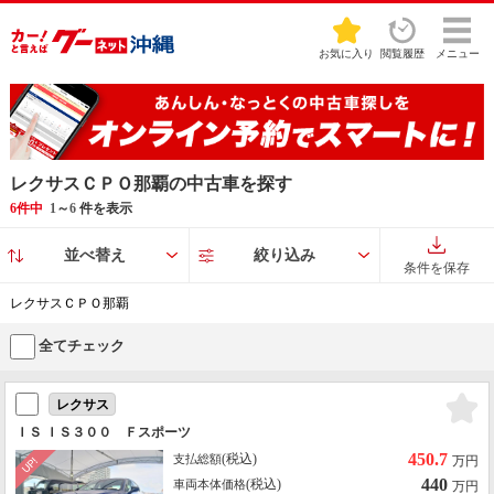
お気に入り
閲覧履歴
メニュー
レクサスＣＰＯ那覇の中古車を探す
6件中
1
～
6
件を表示
並べ替え
絞り込み
条件を保存
レクサスＣＰＯ那覇
全てチェック
レクサス
ＩＳ ＩＳ３００ Ｆスポーツ
450.7
(税込)
支払総額
万円
440
(税込)
車両本体価格
万円