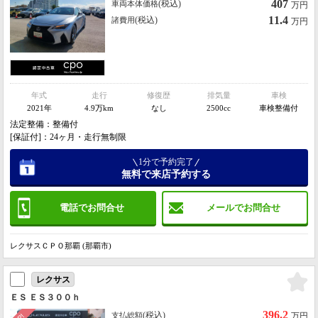
407
(税込)
車両本体価格
万円
11.4
(税込)
諸費用
万円
年式
走行
修復歴
排気量
車検
2021年
4.9万km
なし
2500cc
車検整備付
法定整備：整備付
[保証付]：24ヶ月・走行無制限
1分で予約完了
無料で来店予約する
電話でお問合せ
メールでお問合せ
レクサスＣＰＯ那覇 (那覇市)
レクサス
ＥＳ ＥＳ３００ｈ
396.2
(税込)
支払総額
万円