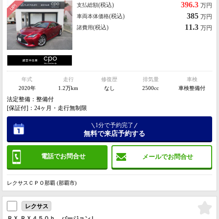
396.3
(税込)
支払総額
万円
385
(税込)
車両本体価格
万円
11.3
(税込)
諸費用
万円
年式
走行
修復歴
排気量
車検
2020年
1.2万km
なし
2500cc
車検整備付
法定整備：整備付
[保証付]：24ヶ月・走行無制限
1分で予約完了
無料で来店予約する
電話でお問合せ
メールでお問合せ
レクサスＣＰＯ那覇 (那覇市)
レクサス
ＲＸ ＲＸ４５０ｈ バージョンＬ