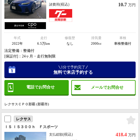
10.7
(税込)
諸費用
万円
年式
走行
修復歴
排気量
車検
2022年
6.5万km
なし
2000cc
車検整備付
法定整備：整備付
[保証付]：24ヶ月・走行無制限
1分で予約完了
無料で来店予約する
電話でお問合せ
メールでお問合せ
レクサスＣＰＯ那覇 (那覇市)
レクサス
ＩＳ ＩＳ３００ｈ Ｆスポーツ
418.4
(税込)
支払総額
万円