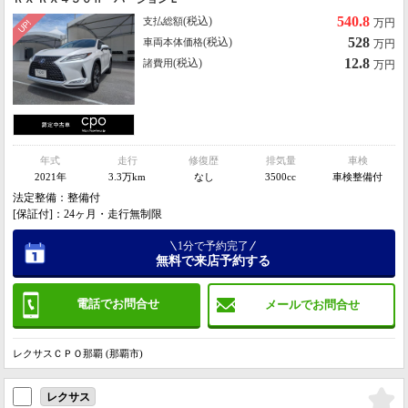
540.8
(税込)
支払総額
万円
528
(税込)
車両本体価格
万円
12.8
(税込)
諸費用
万円
年式
走行
修復歴
排気量
車検
2021年
3.3万km
なし
3500cc
車検整備付
法定整備：整備付
[保証付]：24ヶ月・走行無制限
1分で予約完了
無料で来店予約する
電話でお問合せ
メールでお問合せ
レクサスＣＰＯ那覇 (那覇市)
レクサス