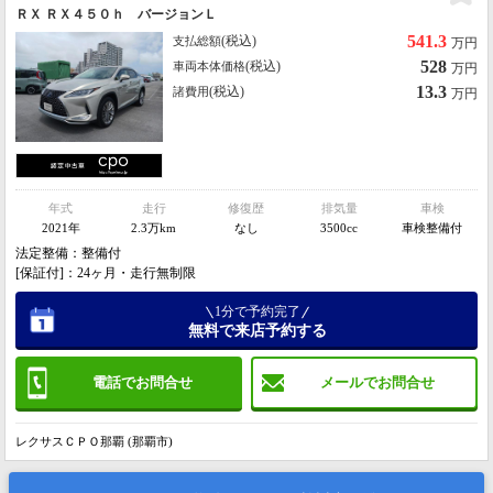
ＲＸ ＲＸ４５０ｈ バージョンＬ
541.3
(税込)
支払総額
万円
528
(税込)
車両本体価格
万円
13.3
(税込)
諸費用
万円
年式
走行
修復歴
排気量
車検
2021年
2.3万km
なし
3500cc
車検整備付
法定整備：整備付
[保証付]：24ヶ月・走行無制限
1分で予約完了
無料で来店予約する
電話でお問合せ
メールでお問合せ
レクサスＣＰＯ那覇 (那覇市)