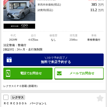
385
(税込)
車両本体価格
万円
11.2
(税込)
諸費用
万円
年式
走行
修復歴
排気量
車検
2020年
4.6万km
なし
2500cc
車検整備付
法定整備：整備付
[保証付]：24ヶ月・走行無制限
1分で予約完了
無料で来店予約する
電話でお問合せ
メールでお問合せ
レクサスＣＰＯ那覇 (那覇市)
レクサス
ＲＣ ＲＣ３００ｈ バージョンＬ