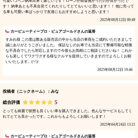
可愛いコペン納車出来て嬉しいです！ローンが前金無かったのが良かったで
す！ 納車あとも不具合見てくれたりしてとてもいいと思います！！ 他に売って
る車も可愛い車ばっかりで友達にもおすすめしようと思います！
2025年08月12日 09:49
カービューティープロ・ピュアゴールドさんの返答
すみれ様 この度は数ある販売店の中から当店の車両をご成約いただきまして
誠にありがとうございました。 保証なしのお車でも当店にて整備可能な軽微
な不具合でしたら対応しますので今後もお気軽にご相談くださいね！ これか
らも楽しくてワクワクする様なクルマを提供していきますのでよろしくお願
いいたします。(^^)/
2025年08月12日 19:46
投稿者（ニックネーム）：みな
5
総合評価
とっても綺麗で状態も良くいい車を購入できました。色んなサービスもしてく
れてとても良かったです。これからもよろしくお願いします！
2025年04月24日 13:21
カービューティープロ・ピュアゴールドさんの返答