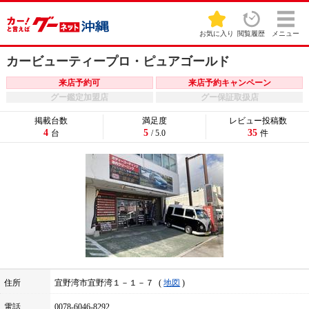
お気に入り
閲覧履歴
メニュー
カービューティープロ・ピュアゴールド
来店予約可
来店予約キャンペーン
グー鑑定加盟店
グー保証取扱店
掲載台数
満足度
レビュー投稿数
4
5
35
台
/ 5.0
件
住所
宜野湾市宜野湾１－１－７
地図
電話
0078-6046-8292