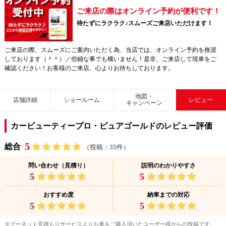
ご来店の際はオンライン予約が便利です！
待たずにラクラク♪スムーズご来店いただけます！
ご来店の際、スムーズにご案内いただく為、当店では、オンライン予約を推奨
しております（＾＾）／些細な事でも構いません！是非、ご来店して現車をご
確認ください！お客様のご来店、心よりお待ちしております。
地図・
店舗詳細
ショールーム
レビュー
キャンペーン
カービューティープロ・ピュアゴールドのレビュー評価
5
総合
（投稿：35件）
問い合わせ（見積り）
説明のわかりやすさ
5
5
おすすめ度
納車までの対応
5
5
※グーネット見積もりサービスよりお車をご購入頂いたユーザー様からの投稿です。