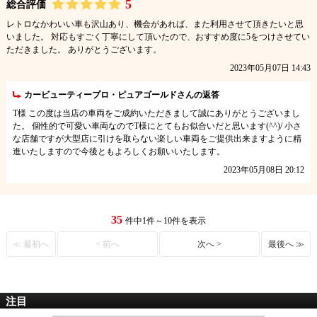
5
総合評価
レトロなかわいい車も沢山あり、機会があれば、また利用させて頂きたいと思
いました。 対応もすごく丁寧にして頂いたので、おすすめ度に5をつけさせてい
ただきました。 ありがとうございます。
2023年05月07日 14:43
カービューティープロ・ピュアゴールドさんの返答
T様 この度は当店の車両をご成約いただきまして誠にありがとうございまし
た。 個性的で可愛い車両なのでT様にとてもお似合いだと思います(^^)/ 小さ
な店舗ですが大型店に引けを取らない楽しい車両をご提供出来ますように精
進いたしますので今後ともよろしくお願いいたします。
2023年05月08日 20:12
35
件中1件～10件を表示
≪ 最初へ
< 前へ
次へ >
最後へ ≫
注目