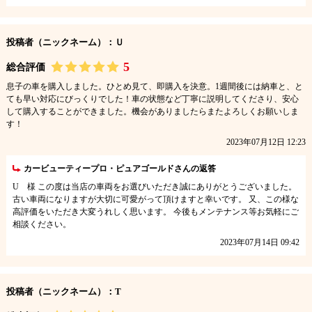
投稿者（ニックネーム）：Ｕ
5
総合評価
息子の車を購入しました。ひとめ見て、即購入を決意。1週間後には納車と、と
ても早い対応にびっくりでした！車の状態など丁寧に説明してくださり、安心
して購入することができました。機会がありましたらまたよろしくお願いしま
す！
2023年07月12日 12:23
カービューティープロ・ピュアゴールドさんの返答
U 様 この度は当店の車両をお選びいただき誠にありがとうございました。
古い車両になりますが大切に可愛がって頂けますと幸いです。 又、この様な
高評価をいただき大変うれしく思います。 今後もメンテナンス等お気軽にご
相談ください。
2023年07月14日 09:42
投稿者（ニックネーム）：T