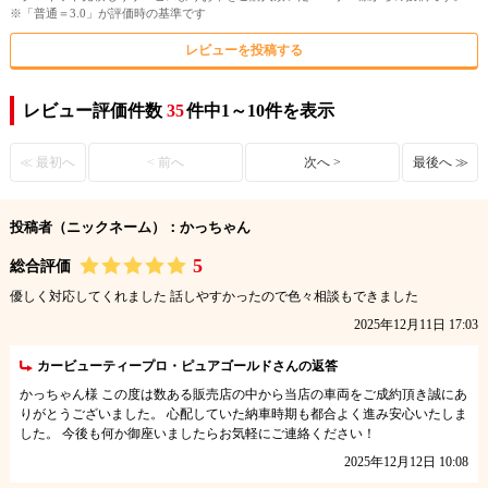
※「普通＝3.0」が評価時の基準です
レビューを投稿する
レビュー評価件数
35
件中1～10件を表示
≪ 最初へ
< 前へ
次へ >
最後へ ≫
投稿者（ニックネーム）：かっちゃん
5
総合評価
優しく対応してくれました 話しやすかったので色々相談もできました
2025年12月11日 17:03
カービューティープロ・ピュアゴールドさんの返答
かっちゃん様 この度は数ある販売店の中から当店の車両をご成約頂き誠にあ
りがとうございました。 心配していた納車時期も都合よく進み安心いたしま
した。 今後も何か御座いましたらお気軽にご連絡ください！
2025年12月12日 10:08