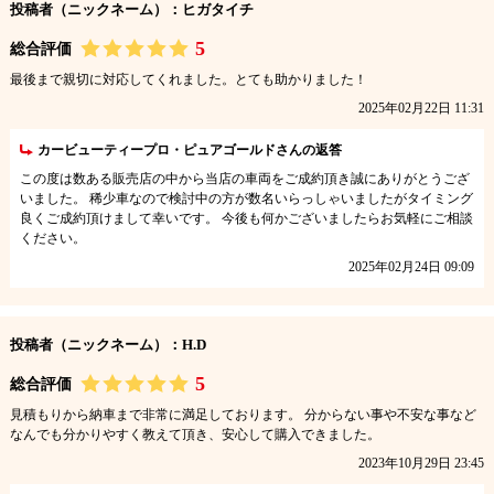
投稿者（ニックネーム）：ヒガタイチ
5
総合評価
最後まで親切に対応してくれました。とても助かりました！
2025年02月22日 11:31
カービューティープロ・ピュアゴールドさんの返答
この度は数ある販売店の中から当店の車両をご成約頂き誠にありがとうござ
いました。 稀少車なので検討中の方が数名いらっしゃいましたがタイミング
良くご成約頂けまして幸いです。 今後も何かございましたらお気軽にご相談
ください。
2025年02月24日 09:09
投稿者（ニックネーム）：H.D
5
総合評価
見積もりから納車まで非常に満足しております。 分からない事や不安な事など
なんでも分かりやすく教えて頂き、安心して購入できました。
2023年10月29日 23:45