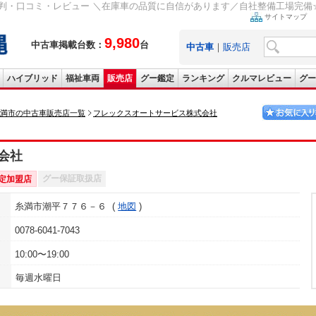
判・口コミ・レビュー ＼在庫車の品質に自信があります／自社整備工場完備☆認
サイトマップ
9,980
中古車掲載台数：
台
中古車
｜
販売店
ハイブリッド
福祉車両
販売店
グー鑑定
ランキング
クルマレビュー
グー
満市の中古車販売店一覧
フレックスオートサービス株式会社
会社
グー保証取扱店
定加盟店
糸満市潮平７７６－６
地図
0078-6041-7043
10:00〜19:00
毎週水曜日