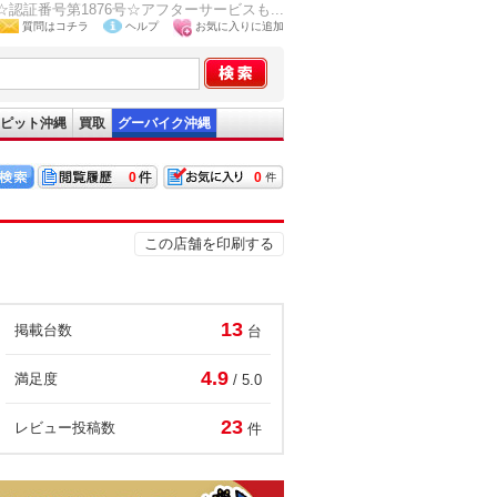
証番号第1876号☆アフターサービスも...
質問はコチラ
ヘルプ
お気に入りに追加
ピット沖縄
買取
グーバイク沖縄
0
0
この店舗を印刷する
13
掲載台数
台
4.9
満足度
/ 5.0
23
レビュー投稿数
件