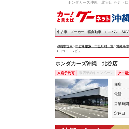
ホンダカーズ沖縄 北谷店 評判・口
中古車
メーカー
軽自動車
ミニバン
SUV
沖縄中古車
中古車検索：市区町村一覧
沖縄県中
口コミ・レビュー
ホンダカーズ沖縄 北谷店
来店予約キャンペーン
来店予約可
グー鑑
住所
電話
営業時間
定休日