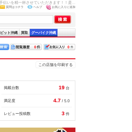
伝いを精一杯させていただきます！！是...
質問はコチラ
ヘルプ
お気に入りに追加
ピット沖縄
買取
グーバイク沖縄
0
0
この店舗を印刷する
19
掲載台数
台
4.7
満足度
/ 5.0
3
レビュー投稿数
件