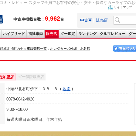
コミ・レビュー スタッフ全員でお客様の安心・安全・快適なカーライフのお手
サイトマップ
9,962
中古車掲載台数：
台
中古車
｜
販売店
ハイブリッド
福祉車両
販売店
グー鑑定
ランキング
クルマレビュー
グー
頭郡北谷町の中古車販売店一覧
ホンダカーズ沖縄 北谷店
グー保証取扱店
定加盟店
中頭郡北谷町伊平１０８－８
地図
0078-6042-4920
9:30〜18:00
毎週火曜日＆水曜日、年末年始