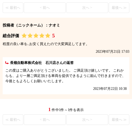
≪ 最初へ
< 前へ
次へ >
最後へ ≫
投稿者（ニックネーム）：ナオミ
5
総合評価
程度の良い車を､お安く買えたので大変満足してます。
2023年07月21日 17:03
長嶺自動車株式会社 石川店さんの返答
この度はご購入ありがとうございました。 ご満足頂け嬉しいです。 これか
らも、より一層ご満足頂ける車両を提供できるように励んで行きますので、
今後ともよろしくお願いいたします。
2023年07月22日 10:38
1
件中1件～1件を表示
≪ 最初へ
< 前へ
次へ >
最後へ ≫