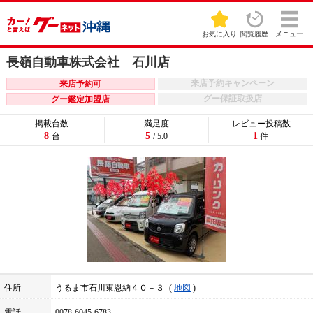
お気に入り
閲覧履歴
メニュー
長嶺自動車株式会社 石川店
来店予約キャンペーン
来店予約可
グー保証取扱店
グー鑑定加盟店
掲載台数
満足度
レビュー投稿数
8
5
1
台
/ 5.0
件
住所
うるま市石川東恩納４０－３
地図
電話
0078-6045-6783