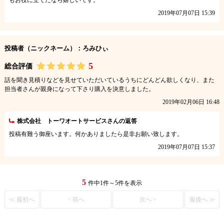
もお役に立てたなら嬉しいです。
2019年07月07日 15:39
投稿者（ニックネーム）：ろみひぃ
5
総合評価
話を聞き見積りなどを見せていただいているうちにどんどん欲しくなり、また
担当者さんが親身になって下さり購入を決意しました。
2019年02月06日 16:48
株式会社 トーワオートサービスさんの返答
投稿有難う御座います。何かありましたら是非お願い致します。
2019年07月07日 15:37
5
件中1件～5件を表示
≪ 最初へ
< 前へ
次へ >
最後へ ≫