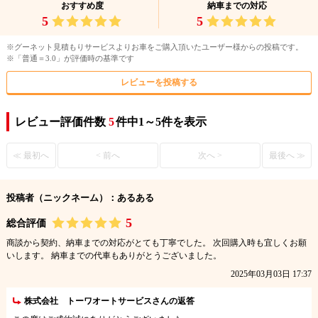
おすすめ度
納車までの対応
5
5
※グーネット見積もりサービスよりお車をご購入頂いたユーザー様からの投稿です。
※「普通＝3.0」が評価時の基準です
レビューを投稿する
レビュー評価件数
5
件中1～5件を表示
≪ 最初へ
< 前へ
次へ >
最後へ ≫
投稿者（ニックネーム）：あるある
5
総合評価
商談から契約、納車までの対応がとても丁寧でした。 次回購入時も宜しくお願
いします。 納車までの代車もありがとうございました。
2025年03月03日 17:37
株式会社 トーワオートサービスさんの返答