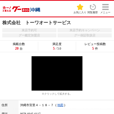
お気に入り
閲覧履歴
メニュー
株式会社 トーワオートサービス
来店予約可
来店予約キャンペーン
グー鑑定加盟店
グー保証取扱店
掲載台数
満足度
レビュー投稿数
20
5
5
台
/ 5.0
件
※クリックして拡大する。
住所
沖縄市宮里４－１８－７
地図