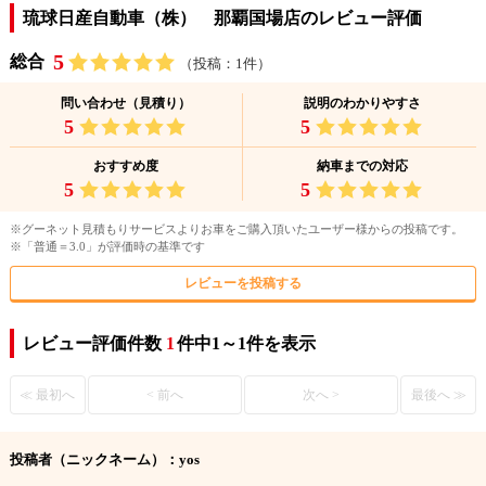
琉球日産自動車（株） 那覇国場店のレビュー評価
5
総合
（投稿：1件）
問い合わせ（見積り）
説明のわかりやすさ
5
5
おすすめ度
納車までの対応
5
5
※グーネット見積もりサービスよりお車をご購入頂いたユーザー様からの投稿です。
※「普通＝3.0」が評価時の基準です
レビューを投稿する
レビュー評価件数
1
件中1～1件を表示
≪ 最初へ
< 前へ
次へ >
最後へ ≫
投稿者（ニックネーム）：yos