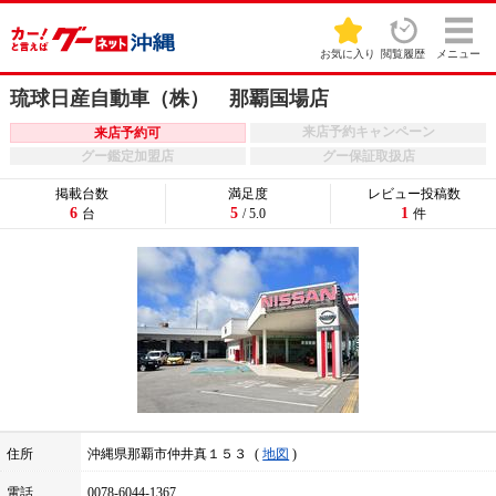
お気に入り
閲覧履歴
メニュー
琉球日産自動車（株） 那覇国場店
来店予約キャンペーン
来店予約可
グー鑑定加盟店
グー保証取扱店
掲載台数
満足度
レビュー投稿数
6
5
1
台
/ 5.0
件
住所
沖縄県那覇市仲井真１５３
地図
電話
0078-6044-1367