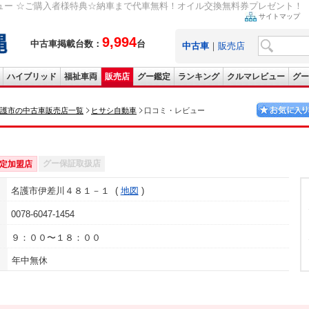
ー ☆ご購入者様特典☆納車まで代車無料！オイル交換無料券プレゼント！ （現状
サイトマップ
9,994
中古車掲載台数：
台
中古車
｜
販売店
ハイブリッド
福祉車両
販売店
グー鑑定
ランキング
クルマレビュー
グー
護市の中古車販売店一覧
ヒサシ自動車
口コミ・レビュー
グー保証取扱店
定加盟店
名護市伊差川４８１－１
地図
0078-6047-1454
９：００〜１８：００
年中無休