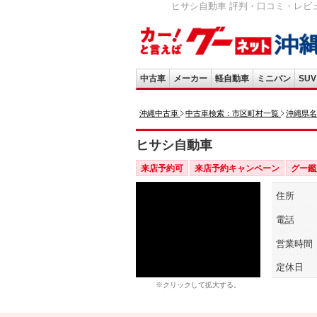
ヒサシ自動車 評判・口コミ・レビュ
中古車
メーカー
軽自動車
ミニバン
SUV
沖縄中古車
中古車検索：市区町村一覧
沖縄県名
ヒサシ自動車
来店予約可
来店予約キャンペーン
グー鑑
住所
電話
営業時間
定休日
※クリックして拡大する。