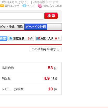
販売車は除く） | 沖縄名護市 中古車...
質問はコチラ
ヘルプ
お気に入りに追加
ピット沖縄
買取
グーバイク沖縄
0
0
この店舗を印刷する
53
掲載台数
台
4.9
満足度
/ 5.0
10
レビュー投稿数
件