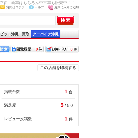
す！新車はもちろん中古車も販売中！！...
質問はコチラ
ヘルプ
お気に入りに追加
ピット沖縄
買取
グーバイク沖縄
0
0
この店舗を印刷する
1
掲載台数
台
5
満足度
/ 5.0
1
レビュー投稿数
件