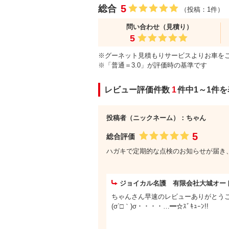
5
総合
（投稿：1件）
問い合わせ（見積り）
5
※グーネット見積もりサービスよりお車を
※「普通＝3.0」が評価時の基準です
レビュー評価件数
1
件中1～1件
投稿者（ニックネーム）：ちゃん
5
総合評価
ハガキで定期的な点検のお知らせが届き
ジョイカル名護 有限会社大城オー
ちゃんさん早速のレビューありがとう
(σ´□｀)σ・・・・…━☆ｽﾞｷｭｰﾝ!!