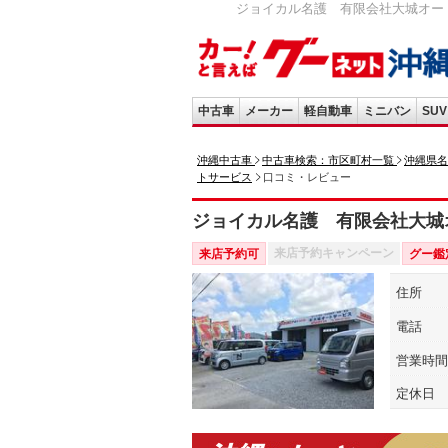
ジョイカル名護 有限会社大城オート
中古車
メーカー
軽自動車
ミニバン
SUV
沖縄中古車
中古車検索：市区町村一覧
沖縄県名
トサービス
口コミ・レビュー
ジョイカル名護 有限会社大城
来店予約キャンペーン
来店予約可
グー鑑
住所
電話
営業時間
定休日