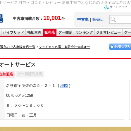
サービス 評判・口コミ・レビュー 新車半額でおなじみのＪＯＹCALのお店で
サイトマップ
10,001
中古車掲載台数：
台
中古車
｜
販売店
ハイブリッド
福祉車両
販売店
グー鑑定
ランキング
クルマレビュー
グー
護市の中古車販売店一覧
ジョイカル名護 有限会社大城オー
オートサービス
グー保証取扱店
定加盟店
名護市宇茂佐の森５－２－１
地図
0078-6045-1259
９：００〜１８：００
日曜日・盆・正月