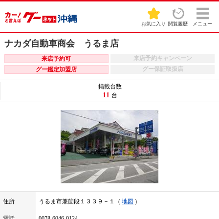
お気に入り
閲覧履歴
メニュー
ナカダ自動車商会 うるま店
来店予約キャンペーン
来店予約可
グー保証取扱店
グー鑑定加盟店
掲載台数
11
台
住所
うるま市兼箇段１３３９－１
地図
電話
0078-6046-0124