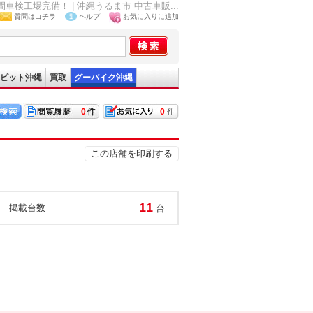
工場完備！ | 沖縄うるま市 中古車販...
質問はコチラ
ヘルプ
お気に入りに追加
ピット沖縄
買取
グーバイク沖縄
0
0
この店舗を印刷する
11
掲載台数
台