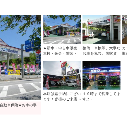
★新車・中古車販売・
整備、車検等、大事な
カ
車検・鈑金・塗装・自
お車を私共、国家資格
取
動車保険★お車の事な
整備士が整備いたしま
パ
ら何でもお任せ下さ
す。安心してご利用く
も
い。
ださい。
本店は嘉手納にござい
１９時まで営業してま
ます！皆様のご来店・
すよ♪
お問い合わせを心より
自動車保険★お車の事
お待ちしております。