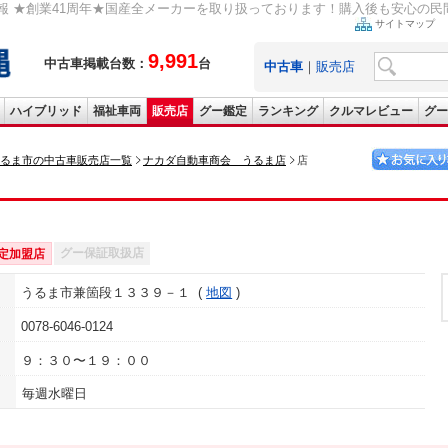
 ★創業41周年★国産全メーカーを取り扱っております！購入後も安心の民間車検
サイトマップ
9,991
中古車掲載台数：
台
中古車
｜
販売店
ハイブリッド
福祉車両
販売店
グー鑑定
ランキング
クルマレビュー
グー
るま市の中古車販売店一覧
ナカダ自動車商会 うるま店
店
グー保証取扱店
定加盟店
うるま市兼箇段１３３９－１
地図
0078-6046-0124
９：３０〜１９：００
毎週水曜日