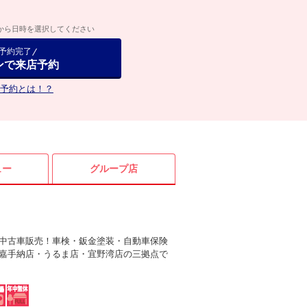
から日時を選択してください
で予約完了
ンで来店予約
予約とは！？
ュー
グループ店
中古車販売！車検・鈑金塗装・自動車保険
嘉手納店・うるま店・宜野湾店の三拠点で