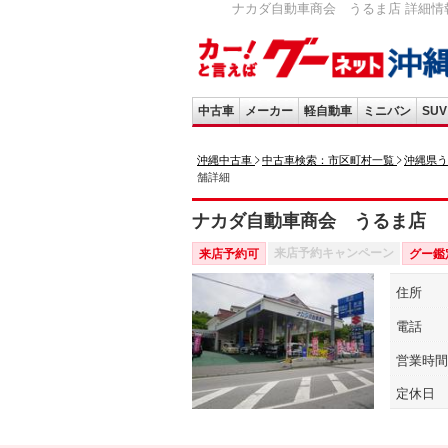
ナカダ自動車商会 うるま店 詳細情報
中古車
メーカー
軽自動車
ミニバン
SUV
沖縄中古車
中古車検索：市区町村一覧
沖縄県う
舗詳細
ナカダ自動車商会 うるま店
来店予約キャンペーン
来店予約可
グー鑑
住所
電話
営業時間
定休日