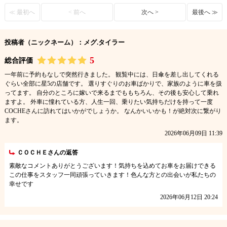
≪ 最初へ
< 前へ
次へ >
最後へ ≫
投稿者（ニックネーム）：メグ.タイラー
5
総合評価
一年前に予約もなしで突然行きました。 観覧中には、日傘を差し出してくれる
ぐらい全部に星5の店舗です。 選りすぐりのお車ばかりで、家族のように車を扱
ってます。 自分のところに嫁いで来るまでももちろん、その後も安心して乗れ
ますよ。 外車に憧れている方、人生一回、乗りたい気持ちだけを持って一度
COCHEさんに訪れてはいかがでしょうか。 なんかいいかも！が絶対次に繋がり
ます。
2026年06月09日 11:39
ＣＯＣＨＥさんの返答
素敵なコメントありがとうございます！気持ちを込めてお車をお届けできる
この仕事をスタッフ一同頑張っていきます！色んな方との出会いが私たちの
幸せです
2026年06月12日 20:24