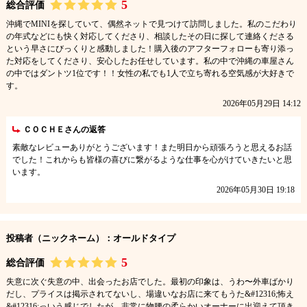
5
総合評価
沖縄でMINIを探していて、偶然ネットで見つけて訪問しました。私のこだわり
の年式などにも快く対応してくださり、相談したその日に探して連絡くださる
という早さにびっくりと感動しました！購入後のアフターフォローも寄り添っ
た対応をしてくださり、安心したお任せしています。私の中で沖縄の車屋さん
の中ではダントツ1位です！！女性の私でも1人で立ち寄れる空気感が大好きで
す。
2026年05月29日 14:12
ＣＯＣＨＥさんの返答
素敵なレビューありがとうございます！また明日から頑張ろうと思えるお話
でした！これからも皆様の喜びに繋がるような仕事を心がけていきたいと思
います。
2026年05月30日 19:18
投稿者（ニックネーム）：オールドタイプ
5
総合評価
失意に次ぐ失意の中、出会ったお店でした。最初の印象は、うわ〜外車ばかり
だし、プライスは掲示されてないし、場違いなお店に来てもうた&#12316;怖え
&#12316;っいう感じでしたが、非常に物腰の柔らかいオーナーに出迎えて頂き