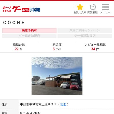
お気に入り
閲覧履歴
メニュー
ＣＯＣＨＥ
来店予約キャンペーン
来店予約可
グー鑑定加盟店
グー保証取扱店
掲載台数
満足度
レビュー投稿数
22
5
34
台
/ 5.0
件
住所
中頭郡中城村南上原８３１
地図
電話
0078-6045-9437