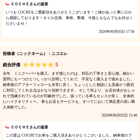
ＣＯＣＨＥさんの返答
いつも COCHEをご愛顧頂きありがとうございます！ご縁があった事に心か
ら感謝しております！オイル交換、車検、整備、今後ともなんでもお任せく
ださいませ！
2026年06月05日 17:56
投稿者（ニックネーム）：ニコエレ
5
総合評価
去年、ミニクーパーを購入。まず感じたのは、対応の丁寧さと安心感。細かい
質問にも一つひとつしっかり説明してくれて、不安なく購入まで進めました。
納車後のアフターフォローも非常に良く、ちょっとした相談にも迅速かつ親切
に対応してくれる点はかなり信頼できます。 そして何より、お店自体がおしゃ
れで洗練されているのが印象的でした。扱っている車もセンスが良く、全体的
にハイクオリティー。 車もお店もサービスも、すべてにおいて満足度の高い購
入体験でした。
2026年06月02日 15:40
ＣＯＣＨＥさんの返答
この度は COCHEでお車をご購入頂きありがとうございました。納車後のフ