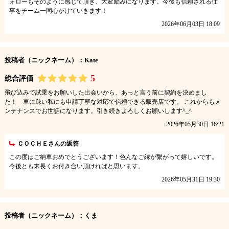
ォローもそのように感じて頂き、大変励みになります。今後も信頼される仕
事をチーム一同心がけていきます！
2026年06月03日 18:09
投稿者（ニックネーム）：Kate
5
総合評価
飛び込みで試乗をお願いした出会いから、あっと言う前に契約を決めまし
た！ 車に疎い私にも申請丁寧な対応で信頼できる販売店です。 これからもメ
ンテナンスでお世話になります。引き続きよろしくお願いします^_^
2026年05月30日 16:21
ＣＯＣＨＥさんの返答
この度はご納車おめでとうございます！色んなご縁が繋がって嬉しいです。
今後とも末長くお付き合い頂ければと思います。
2026年05月31日 19:30
投稿者（ニックネーム）：くま