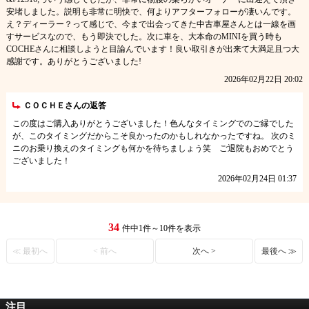
安堵しました。説明も非常に明快で、何よりアフターフォローが凄いんです。
え？ディーラー？って感じで、今まで出会ってきた中古車屋さんとは一線を画
すサービスなので、もう即決でした。次に車を、大本命のMINIを買う時も
COCHEさんに相談しようと目論んでいます！良い取引きが出来て大満足且つ大
感謝です。ありがとうございました!
2026年02月22日 20:02
ＣＯＣＨＥさんの返答
この度はご購入ありがとうございました！色んなタイミングでのご縁でした
が、このタイミングだからこそ良かったのかもしれなかったですね。 次のミ
ニのお乗り換えのタイミングも何かを待ちましょう笑 ご退院もおめでとう
ございました！
2026年02月24日 01:37
34
件中1件～10件を表示
≪ 最初へ
< 前へ
次へ >
最後へ ≫
注目