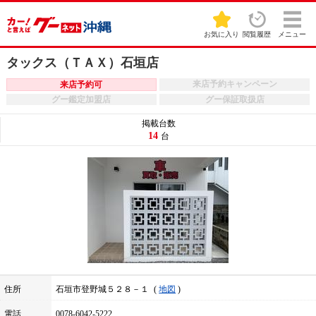
お気に入り
閲覧履歴
メニュー
タックス（ＴＡＸ）石垣店
来店予約キャンペーン
来店予約可
グー鑑定加盟店
グー保証取扱店
掲載台数
14
台
住所
石垣市登野城５２８－１
地図
電話
0078-6042-5222