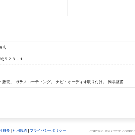
垣店
城５２８－１
・販売。 ガラスコーティング。 ナビ・オーディオ取り付け。 簡易整備
社概要
|
利用規約
|
プライバシーポリシー
COPYRIGHT© PROTO CORPORA