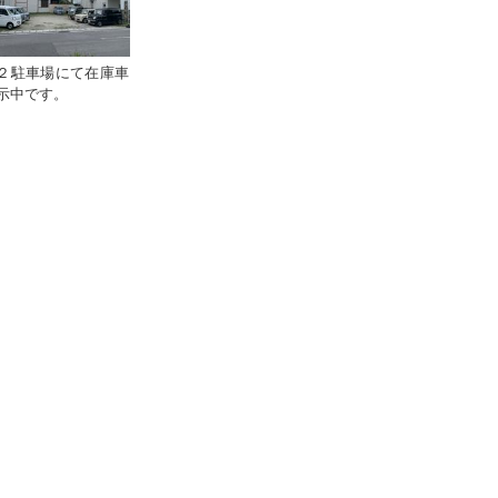
２駐車場にて在庫車
示中です。
。