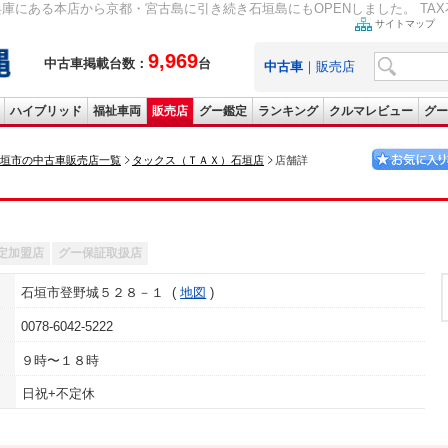
庫にある本店から京都・宮古島に引き続き石垣島にもOPENしました。 TAX
サイトマップ
9,969
中古車掲載台数：
台
中古車
｜
販売店
ハイブリッド
福祉車両
販売店
グー鑑定
ランキング
クルマレビュー
グー
垣市の中古車販売店一覧
タックス（ＴＡＸ）石垣店
店舗詳
定加盟店
グー保証取扱店
石垣市登野城５２８－１
地図
0078-6042-5222
９時〜１８時
日祝+不定休