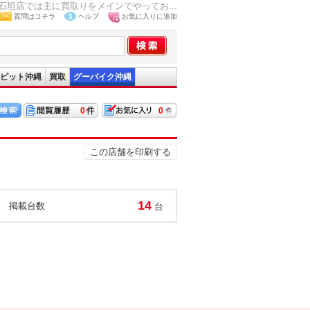
石垣店では主に買取りをメインでやってお...
質問はコチラ
ヘルプ
お気に入りに追加
ピット沖縄
買取
グーバイク沖縄
0
0
この店舗を印刷する
14
掲載台数
台