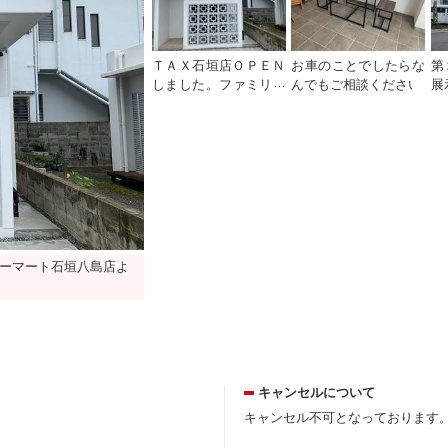
ＴＡＸ石垣店ＯＰＥＮ
お車のことでしたらな
第
しました。ファミリー
んでもご相談ください
展
マート石垣八島店より
徒歩５分くらいです。
ーマート石垣八島店よ
キャンセルについて
キャンセル不可となっております