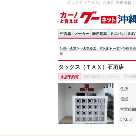
タックス（ＴＡＸ）石垣店 詳細情報 兵
中古車
メーカー
軽自動車
ミニバン
SUV
沖縄中古車
中古車検索：市区町村一覧
沖縄県石
細
タックス（ＴＡＸ）石垣店
来店予約キャンペーン
グー鑑
来店予約可
住所
電話
営業時間
定休日