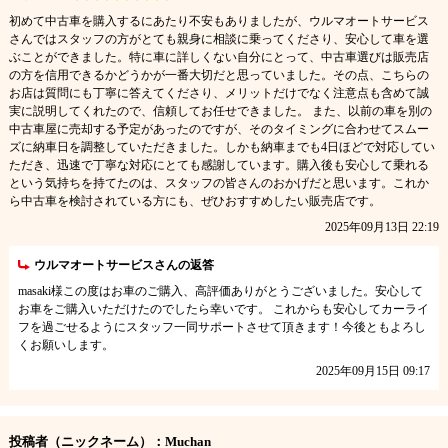
初めて中古車を購入するにあたり不安もありましたが、ウルマオートサービス
さんではスタッフの方がとても親身に相談に乗ってくださり、安心して車を選
ぶことができました。特に車に詳しくない自分にとって、中古車選びは販売店
の方を信用できるかどうかが一番大切だと思っていました。その点、こちらの
お店は質問にも丁寧に答えてくださり、メリットだけでなく注意点も含めて誠
実に説明してくれたので、信頼してお任せできました。 また、以前の車を別の
中古車屋に売却する予定があったのですが、そのタイミングに合わせてスムー
ズに納車日を調整していただきました。しかも納車までも4日ほどで対応してい
ただき、迅速で丁寧な対応にとても感謝しています。購入後も安心して乗れる
という気持ちを持てたのは、スタッフの皆さんのおかげだと思います。これか
ら中古車を検討されている方にも、ぜひおすすめしたい販売店です。
2025年09月13日 22:19
ウルマオートサービスさんの返答
masaki様この度はお車のご購入、高評価ありがとうございました。安心して
お車をご購入いただけたのでしたら幸いです。 これからも安心してカーライ
フを過ごせるようにスタッフ一同サポートさせて頂きます！今後ともよろし
くお願いします。
2025年09月15日 09:17
投稿者（ニックネーム）：Muchan