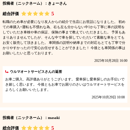
投稿者（ニックネーム）：きょーさん
5
総合評価
転職のため車が必要になり友人からの紹介で当店にお世話になりました。 初め
ての車購入+運転も不慣れな為、右も左も分からない中1から丁寧に車の説明を
していただき車検や車の保証、保険の事まで教えていただきました。 予算もあ
まりありませんでしたが、そんな中で車を探していただいて素敵な車をとても
お安く販売して頂きました。 車関係の説明や納車までの対応もとても丁寧で分
かりやすかったので安心お任せすることができました！ 今後とも車関係の事は
お願いしたいと思っております。
2025年10月28日 16:00
ウルマオートサービスさんの返答
お車ご購入、高評価ありがとうございます。 愛車探し愛車探しのお手伝いで
き嬉しく思います。 今後ともお車でお困りのさいはウルマオートサービスを
よろしくお願いいたします。
2025年10月29日 10:08
投稿者（ニックネーム）：masaki
5
総合評価