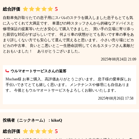
5
総合評価
自動車免許取りたての息子用にスバルのステラを購入しました息子もとても気
に入ってくれて大満足です、 車選びの時スタッフさんから的確なアドバイスと
修理保証の提案等いただき安心して購入できました、 買い手の立場に寄り添っ
た親切な対応がすばらしいです、 何より車の状態がとても良いです車の事をあ
まり詳しくない方でも安心して選んで買えると思います。 小さい売り場にピカ
ピカの中古車、 良いとこ悪いとこ一生懸命説明してくれるスタッフさん素敵だ
とおもいました！ ありがとうございました。
2025年08月24日 21:09
ウルマオートサービスさんの返答
Muchan様 お車ご購入、高評価ありがとうございます。 息子様の愛車探しお
手伝いできてとても嬉しく思います。 メンテナンスや修理にも自信ありま
す。 今後ともウルマオートサービスをよろしくお願いいたします。
2025年08月26日 17:58
投稿者（ニックネーム）：kikuQ
5
総合評価