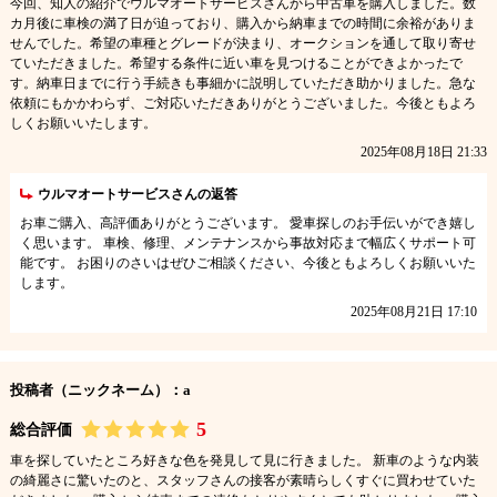
今回、知人の紹介でウルマオートサービスさんから中古車を購入しました。数
カ月後に車検の満了日が迫っており、購入から納車までの時間に余裕がありま
せんでした。希望の車種とグレードが決まり、オークションを通して取り寄せ
ていただきました。希望する条件に近い車を見つけることができよかったで
す。納車日までに行う手続きも事細かに説明していただき助かりました。急な
依頼にもかかわらず、ご対応いただきありがとうございました。今後ともよろ
しくお願いいたします。
2025年08月18日 21:33
ウルマオートサービスさんの返答
お車ご購入、高評価ありがとうございます。 愛車探しのお手伝いができ嬉し
く思います。 車検、修理、メンテナンスから事故対応まで幅広くサポート可
能です。 お困りのさいはぜひご相談ください、今後ともよろしくお願いいた
します。
2025年08月21日 17:10
投稿者（ニックネーム）：a
5
総合評価
車を探していたところ好きな色を発見して見に行きました。 新車のような内装
の綺麗さに驚いたのと、スタッフさんの接客が素晴らしくすぐに買わせていた