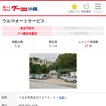
お気に入り
閲覧履歴
メニュー
ウルマオートサービス
来店予約キャンペーン
来店予約可
グー保証取扱店
グー鑑定加盟店
掲載台数
満足度
レビュー投稿数
5
5
27
台
/ 5.0
件
住所
うるま市具志川２４７０－１
地図
電話
0078-6041-6158