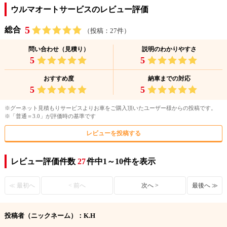
ウルマオートサービスのレビュー評価
5
総合
（投稿：27件）
問い合わせ（見積り）
説明のわかりやすさ
5
5
おすすめ度
納車までの対応
5
5
※グーネット見積もりサービスよりお車をご購入頂いたユーザー様からの投稿です。
※「普通＝3.0」が評価時の基準です
レビューを投稿する
レビュー評価件数
27
件中1～10件を表示
≪ 最初へ
< 前へ
次へ >
最後へ ≫
投稿者（ニックネーム）：K.H