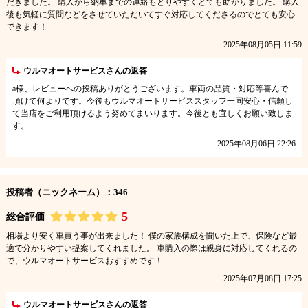
だきました。 購入から納車までの連絡もとりやすくとても助かりました。 購入
後も気軽に質問などをさせていただいてすぐ対応してくださるのでとても安心
できます！
2025年08月05日 11:59
ウルマオートサービスさんの返答
a様、レビューへの投稿ありがとうございます。車両の品質・対応等喜んで
頂けて何よりです。今後もウルマオートサービススタッフ一同安心・信頼し
て当店をご利用頂けるよう努めてまいります。今後とも宜しくお願い致しま
す。
2025年08月06日 22:26
投稿者（ニックネーム）：346
5
総合評価
相場より安く車買う事が出来ました！ 僕の家族構成を聞いた上で、保険など最
適で分かりやすい提案してくれました。 車購入の際は親身に対応してくれるの
で、ウルマオートサービスおすすめです！
2025年07月08日 17:25
ウルマオートサービスさんの返答