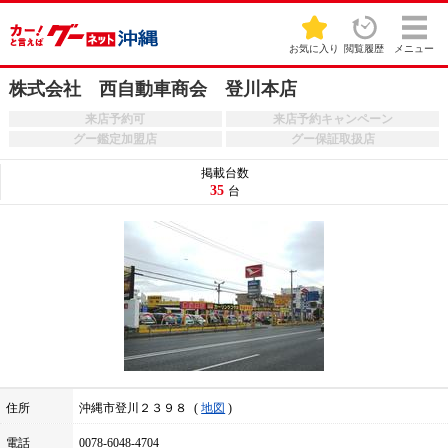
お気に入り
閲覧履歴
メニュー
株式会社 西自動車商会 登川本店
来店予約可
来店予約キャンペーン
グー鑑定加盟店
グー保証取扱店
掲載台数
35
台
住所
沖縄市登川２３９８
地図
電話
0078-6048-4704