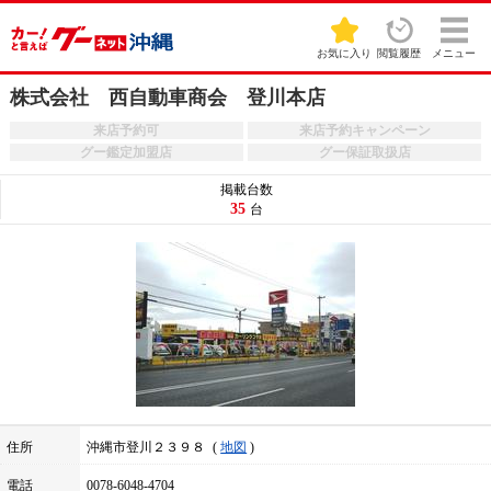
お気に入り
閲覧履歴
メニュー
株式会社 西自動車商会 登川本店
来店予約可
来店予約キャンペーン
グー鑑定加盟店
グー保証取扱店
掲載台数
35
台
住所
沖縄市登川２３９８
地図
電話
0078-6048-4704