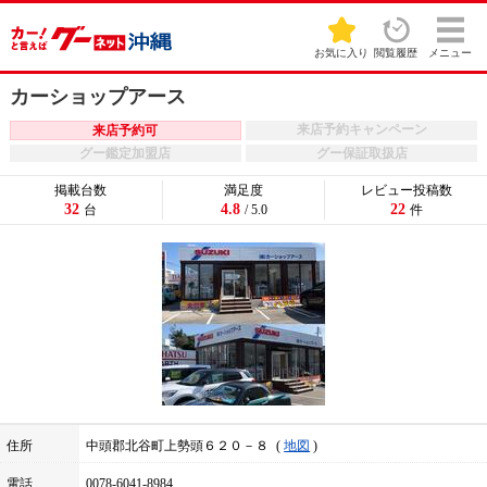
お気に入り
閲覧履歴
メニュー
カーショップアース
来店予約キャンペーン
来店予約可
グー鑑定加盟店
グー保証取扱店
掲載台数
満足度
レビュー投稿数
32
4.8
22
台
/ 5.0
件
住所
中頭郡北谷町上勢頭６２０－８
地図
電話
0078-6041-8984