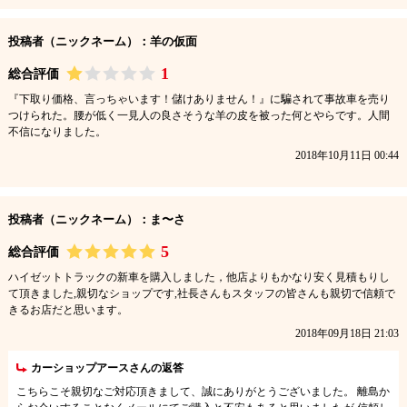
投稿者（ニックネーム）：羊の仮面
1
総合評価
『下取り価格、言っちゃいます！儲けありません！』に騙されて事故車を売り
つけられた。腰が低く一見人の良さそうな羊の皮を被った何とやらです。人間
不信になりました。
2018年10月11日 00:44
投稿者（ニックネーム）：ま〜さ
5
総合評価
ハイゼットトラックの新車を購入しました，他店よりもかなり安く見積もりし
て頂きました,親切なショップです,社長さんもスタッフの皆さんも親切で信頼で
きるお店だと思います。
2018年09月18日 21:03
カーショップアースさんの返答
こちらこそ親切なご対応頂きまして、誠にありがとうございました。 離島か