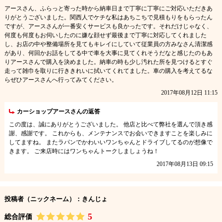
アースさん、ふらっと寄った時から納車日まで丁寧に丁寧にご対応いただきあ
りがとうございました。関西人でケチな私はあちこちで見積もりをもらったん
ですが、アースさんが一番安くサービスも良かったです。それだけじゃなく、
何度も何度もお伺いしたのに嫌な顔せず最後まで丁寧に対応してくれました
し、お店の中や整備場所を見てもキレイにしていて従業員の方みなさん清潔感
があり、何回かお話をしてる中で車を大事に見てくれそうだなと感じたのもあ
りアースさんで購入を決めました。納車の時も少し汚れた所を見つけるとすぐ
走って雑巾を取りに行ききれいに拭いてくれてました。車の購入を考えてるな
らぜひアースさんへ行ってみてください。
2017年08月12日 11:15
カーショップアースさんの返答
この度は、誠にありがとうございました。 他店と比べて弊社を選んで頂き感
謝、感謝です。 これからも、メンテナンスでお会いできますことを楽しみに
してますね。 またラパンでかわいいワンちゃんとドライブしてるのが想像で
きます。 ご来店時にはワンちゃんトークしましょうね！
2017年08月13日 09:15
投稿者（ニックネーム）：きんじょ
5
総合評価