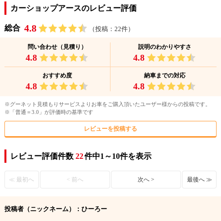
カーショップアースのレビュー評価
4.8
総合
（投稿：22件）
問い合わせ（見積り）
説明のわかりやすさ
4.8
4.8
おすすめ度
納車までの対応
4.8
4.8
※グーネット見積もりサービスよりお車をご購入頂いたユーザー様からの投稿です。
※「普通＝3.0」が評価時の基準です
レビューを投稿する
レビュー評価件数
22
件中1～10件を表示
≪ 最初へ
< 前へ
次へ >
最後へ ≫
投稿者（ニックネーム）：ひーろー