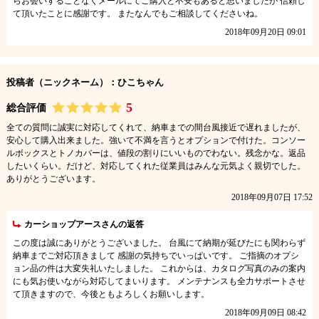
らお会いすることなくメールにてご購入と不安もあると思いましたが 信頼し
て頂いたことに感謝です。 またなんでもご相談してくださいね。
2018年09月20日 09:01
投稿者（ニックネーム）：ひこちゃん
5
総合評価
全ての質問に誠実に対応してくれて、納車までの間台風接近で遅れましたが、
安心して購入出来ました。強いて不満を言うとオプションで付けた。コンソー
ルボックスとトノカバーは、値段の割りにいいものでわない。残念かな。返品
したいくらい。だけど、対応してくれた従業員はみんな元気よく親切でした。
ありがとうございます。
2018年09月07日 17:52
カーショップアースさんの返答
この度は誠にありがとうございました。 台風にて納期が延びたにも関わらず
納車までご対応頂きまして 感謝の気持ちでいっぱいです。 ご指摘のオプシ
ョン品の件は大変失礼いたしました。 これからは、カタログ写真のみの案内
にも気お使いながら対応してまいります。 メンテナンスも全力サポートさせ
て頂きますので、今後ともよろしくお願いします。
2018年09月09日 08:42