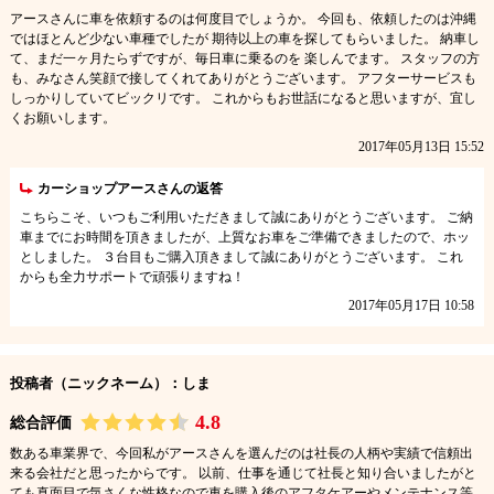
アースさんに車を依頼するのは何度目でしょうか。 今回も、依頼したのは沖縄
ではほとんど少ない車種でしたが 期待以上の車を探してもらいました。 納車し
て、まだ一ヶ月たらずですが、毎日車に乗るのを 楽しんでます。 スタッフの方
も、みなさん笑顔で接してくれてありがとうございます。 アフターサービスも
しっかりしていてビックリです。 これからもお世話になると思いますが、宜し
くお願いします。
2017年05月13日 15:52
カーショップアースさんの返答
こちらこそ、いつもご利用いただきまして誠にありがとうございます。 ご納
車までにお時間を頂きましたが、上質なお車をご準備できましたので、ホッ
としました。 ３台目もご購入頂きまして誠にありがとうございます。 これ
からも全力サポートで頑張りますね！
2017年05月17日 10:58
投稿者（ニックネーム）：しま
4.8
総合評価
数ある車業界で、今回私がアースさんを選んだのは社長の人柄や実績で信頼出
来る会社だと思ったからです。 以前、仕事を通じて社長と知り合いましたがと
ても真面目で気さくな性格なので車を購入後のアフタケアーやメンテナンス等