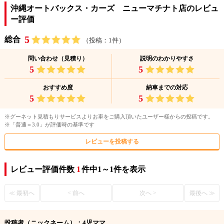
沖縄オートバックス・カーズ ニューマチナト店のレビュ
ー評価
5
総合
（投稿：1件）
問い合わせ（見積り）
説明のわかりやすさ
5
5
おすすめ度
納車までの対応
5
5
※グーネット見積もりサービスよりお車をご購入頂いたユーザー様からの投稿です。
※「普通＝3.0」が評価時の基準です
レビューを投稿する
レビュー評価件数
1
件中1～1件を表示
≪ 最初へ
< 前へ
次へ >
最後へ ≫
投稿者（ニックネーム）：4児ママ