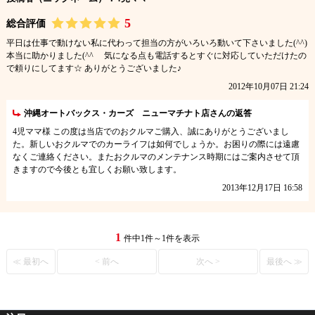
5
総合評価
平日は仕事で動けない私に代わって担当の方がいろいろ動いて下さいました(^^)
本当に助かりました(^^ゞ 気になる点も電話するとすぐに対応していただけたの
で頼りにしてます☆ ありがとうございました♪
2012年10月07日 21:24
沖縄オートバックス・カーズ ニューマチナト店さんの返答
4児ママ様 この度は当店でのおクルマご購入、誠にありがとうございまし
た。新しいおクルマでのカーライフは如何でしょうか。お困りの際には遠慮
なくご連絡ください。またおクルマのメンテナンス時期にはご案内させて頂
きますので今後とも宜しくお願い致します。
2013年12月17日 16:58
1
件中1件～1件を表示
≪ 最初へ
< 前へ
次へ >
最後へ ≫