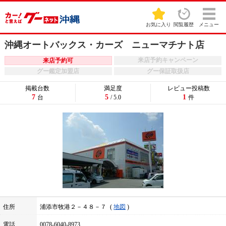
お気に入り
閲覧履歴
メニュー
沖縄オートバックス・カーズ ニューマチナト店
来店予約キャンペーン
来店予約可
グー鑑定加盟店
グー保証取扱店
掲載台数
満足度
レビュー投稿数
7
5
1
台
/ 5.0
件
住所
浦添市牧港２－４８－７
地図
電話
0078-6040-8973