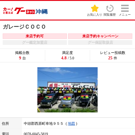
お気に入り
閲覧履歴
メニュー
ガレージＣＯＣＯ
来店予約可
来店予約キャンペーン
グー鑑定加盟店
グー保証取扱店
掲載台数
満足度
レビュー投稿数
9
4.8
25
台
/ 5.0
件
住所
中頭郡西原町幸地９５５
地図
電話
0078-6045-5819