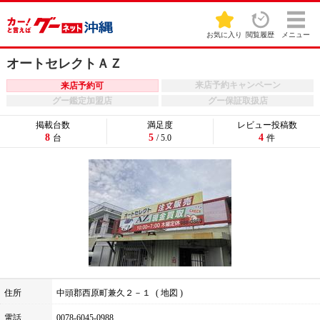
お気に入り
閲覧履歴
メニュー
オートセレクトＡＺ
来店予約キャンペーン
来店予約可
グー鑑定加盟店
グー保証取扱店
掲載台数
満足度
レビュー投稿数
8
5
4
台
/ 5.0
件
住所
中頭郡西原町兼久２－１
地図
電話
0078-6045-0988