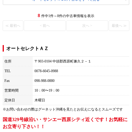
8
件中1件～8件の中古車情報を表示
≪ 最初へ
< 前へ
次へ >
最後へ ≫
オートセレクトＡＺ
住所
〒903-0104 中頭郡西原町兼久２－１
TEL
0078-6045-0988
Fax
098-988-0880
営業時間
10：00〜19：00
定休日
木曜日
※お問い合わせの際は
グーネット沖縄
を見たとお伝えになるとスムーズです
国道329号線沿い・サンエー西原シティ近くです！お気軽に
お立寄り下さい！！