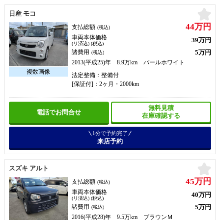
お
日産 モコ
44万円
支払総額
(税込)
車両本体価格
39万円
(リ済込) (税込)
5万円
諸費用
(税込)
2013(平成25)年 8.9万km パールホワイト
法定整備：整備付
[保証付]：2ヶ月・2000km
無料見積
電話でお問合せ
在庫確認する
1分で予約完了
来店予約
お
スズキ アルト
45万円
支払総額
(税込)
車両本体価格
40万円
(リ済込) (税込)
5万円
諸費用
(税込)
2016(平成28)年 9.5万km ブラウンＭ