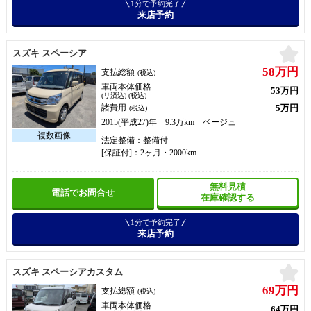
1分で予約完了
来店予約
お
スズキ スペーシア
58万円
支払総額
(税込)
車両本体価格
53万円
(リ済込) (税込)
5万円
諸費用
(税込)
2015(平成27)年 9.3万km ベージュ
法定整備：整備付
[保証付]：2ヶ月・2000km
無料見積
電話でお問合せ
在庫確認する
1分で予約完了
来店予約
お
スズキ スペーシアカスタム
69万円
支払総額
(税込)
車両本体価格
64万円