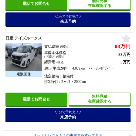
無料見積
電話でお問合せ
在庫確認する
1分で予約完了
来店予約
お
日産 デイズルークス
88万円
支払総額
(税込)
車両本体価格
83万円
(リ済込) (税込)
5万円
諸費用
(税込)
2017(平成29)年 4.0万km パールホワイト
法定整備：整備付
[保証付]：2ヶ月・2000km
無料見積
電話でお問合せ
在庫確認する
1分で予約完了
来店予約
オートセレクトＡＺの中古車をすべて見る