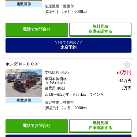
法定整備：整備付
[保証付]：2ヶ月・2000km
無料見積
電話でお問合せ
在庫確認する
1分で予約完了
来店予約
お
ホンダ Ｎ－ＢＯＸ
50万円
支払総額
(税込)
車両本体価格
45万円
(リ済込) (税込)
5万円
諸費用
(税込)
2013(平成25)年 9.8万km ワインＭ
法定整備：整備付
[保証付]：2ヶ月・2000km
無料見積
電話でお問合せ
在庫確認する