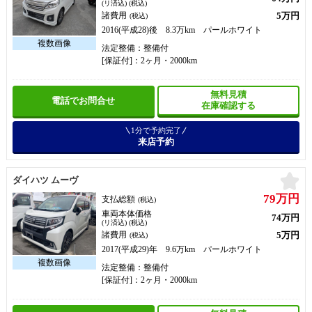
(リ済込) (税込)
5万円
諸費用
(税込)
2016(平成28)後 8.3万km パールホワイト
法定整備：整備付
[保証付]：2ヶ月・2000km
無料見積
電話でお問合せ
在庫確認する
1分で予約完了
来店予約
お
ダイハツ ムーヴ
79万円
支払総額
(税込)
車両本体価格
74万円
(リ済込) (税込)
5万円
諸費用
(税込)
2017(平成29)年 9.6万km パールホワイト
法定整備：整備付
[保証付]：2ヶ月・2000km