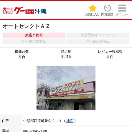
お気に入り
閲覧履歴
メニュー
オートセレクトＡＺ
来店予約キャンペーン
来店予約可
グー鑑定加盟店
グー保証取扱店
掲載台数
満足度
レビュー投稿数
8
5
4
台
/ 5.0
件
住所
中頭郡西原町兼久２－１
地図
電話
0078-6045-0988