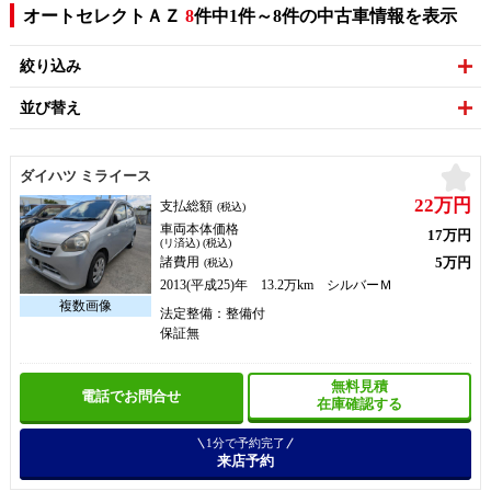
オートセレクトＡＺ
8
件中1件～8件の中古車情報を表示
絞り込み
並び替え
お
ダイハツ ミライース
22万円
支払総額
(税込)
車両本体価格
17万円
(リ済込) (税込)
5万円
諸費用
(税込)
2013(平成25)年 13.2万km シルバーＭ
法定整備：整備付
保証無
無料見積
電話でお問合せ
在庫確認する
1分で予約完了
来店予約