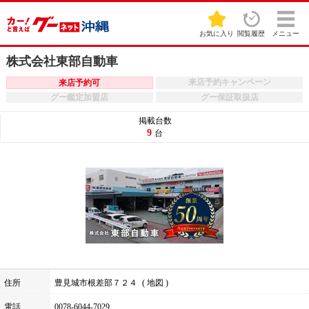
お気に入り
閲覧履歴
メニュー
株式会社東部自動車
来店予約キャンペーン
来店予約可
グー鑑定加盟店
グー保証取扱店
掲載台数
9
台
住所
豊見城市根差部７２４
地図
電話
0078-6044-7029