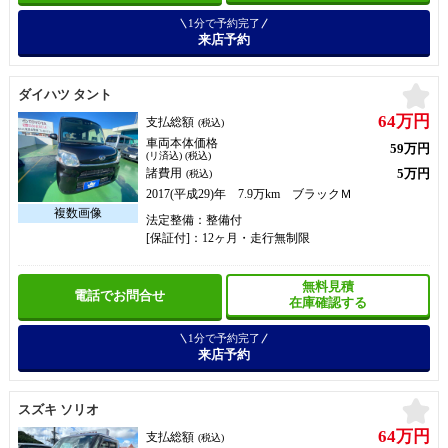
1分で予約完了
来店予約
お
ダイハツ タント
64万円
支払総額
(税込)
車両本体価格
59万円
(リ済込) (税込)
5万円
諸費用
(税込)
2017(平成29)年 7.9万km ブラックＭ
法定整備：整備付
[保証付]：12ヶ月・走行無制限
無料見積
電話でお問合せ
在庫確認する
1分で予約完了
来店予約
お
スズキ ソリオ
64万円
支払総額
(税込)