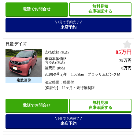
無料見積
電話でお問合せ
在庫確認する
1分で予約完了
来店予約
お
日産 デイズ
85万円
支払総額
(税込)
車両本体価格
79万円
(リ済込) (税込)
6万円
諸費用
(税込)
2020(令和2)年 1.6万km ブロッサムピンクＭ
法定整備：整備付
[保証付]：12ヶ月・走行無制限
無料見積
電話でお問合せ
在庫確認する
1分で予約完了
来店予約