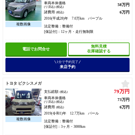
車両本体価格
58万円
(リ済込) (税込)
6万円
諸費用
(税込)
2016(平成28)年 7.0万km パープル
法定整備：整備付
[保証付]：12ヶ月・走行無制限
無料見積
電話でお問合せ
在庫確認する
1分で予約完了
来店予約
お
トヨタ ピクシスメガ
79万円
支払総額
(税込)
車両本体価格
73万円
(リ済込) (税込)
6万円
諸費用
(税込)
2019(令和1)年 12.7万km パール
法定整備：整備付
[保証付]：3ヶ月・3000km