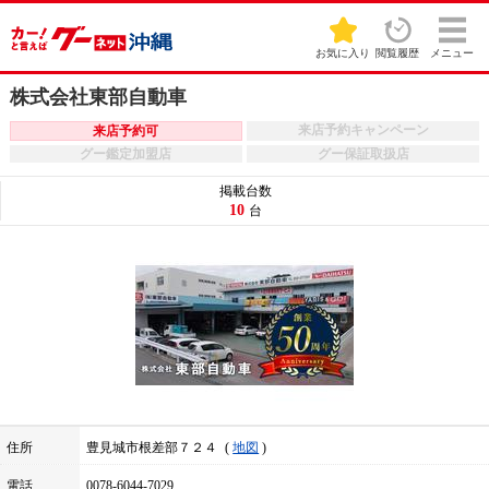
お気に入り
閲覧履歴
メニュー
株式会社東部自動車
来店予約キャンペーン
来店予約可
グー鑑定加盟店
グー保証取扱店
掲載台数
10
台
住所
豊見城市根差部７２４
地図
電話
0078-6044-7029