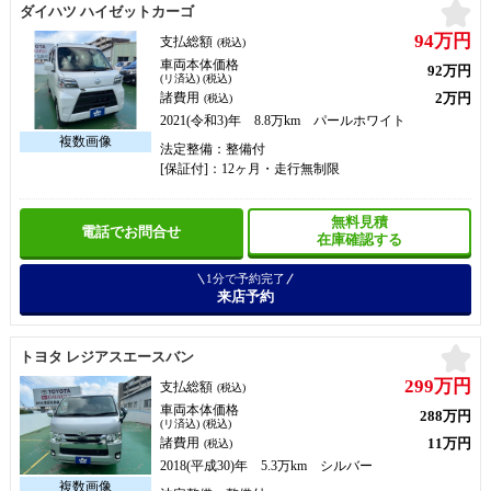
お
ダイハツ ハイゼットカーゴ
94万円
支払総額
(税込)
車両本体価格
92万円
(リ済込) (税込)
2万円
諸費用
(税込)
2021(令和3)年 8.8万km パールホワイト
法定整備：整備付
[保証付]：12ヶ月・走行無制限
無料見積
電話でお問合せ
在庫確認する
1分で予約完了
来店予約
お
トヨタ レジアスエースバン
299万円
支払総額
(税込)
車両本体価格
288万円
(リ済込) (税込)
11万円
諸費用
(税込)
2018(平成30)年 5.3万km シルバー