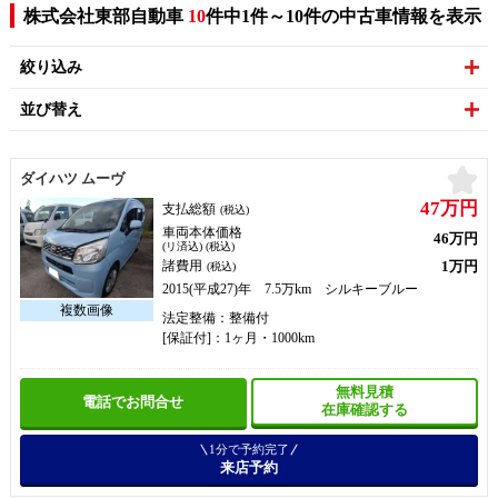
株式会社東部自動車
10
件中1件～10件の中古車情報を表示
絞り込み
並び替え
お
ダイハツ ムーヴ
47万円
支払総額
(税込)
車両本体価格
46万円
(リ済込) (税込)
1万円
諸費用
(税込)
2015(平成27)年 7.5万km シルキーブルー
法定整備：整備付
[保証付]：1ヶ月・1000km
無料見積
電話でお問合せ
在庫確認する
1分で予約完了
来店予約