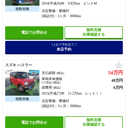
2014(平成26)年 9.8万km ピンクＭ
法定整備：整備付
[保証付]：3ヶ月・3000km
無料見積
電話でお問合せ
在庫確認する
1分で予約完了
来店予約
お
スズキ ハスラー
54万円
支払総額
(税込)
車両本体価格
48万円
(リ済込) (税込)
6万円
諸費用
(税込)
2015(平成27)年 11.2万km レッドＩＩ
法定整備：整備付
[保証付]：3ヶ月・3000km
無料見積
電話でお問合せ
在庫確認する