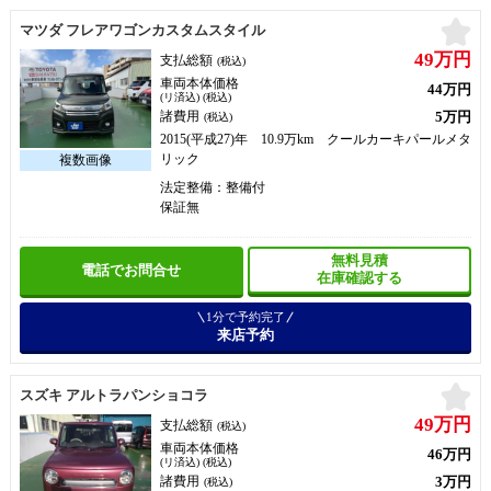
お
マツダ フレアワゴンカスタムスタイル
49万円
支払総額
(税込)
車両本体価格
44万円
(リ済込) (税込)
5万円
諸費用
(税込)
2015(平成27)年 10.9万km クールカーキパールメタ
リック
法定整備：整備付
保証無
無料見積
電話でお問合せ
在庫確認する
1分で予約完了
来店予約
お
スズキ アルトラパンショコラ
49万円
支払総額
(税込)
車両本体価格
46万円
(リ済込) (税込)
3万円
諸費用
(税込)