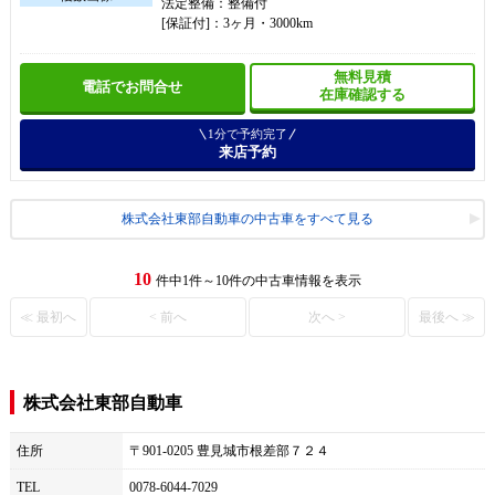
法定整備：整備付
[保証付]：3ヶ月・3000km
無料見積
電話でお問合せ
在庫確認する
1分で予約完了
来店予約
株式会社東部自動車の中古車をすべて見る
10
件中1件～10件の中古車情報を表示
≪ 最初へ
< 前へ
次へ >
最後へ ≫
株式会社東部自動車
住所
〒901-0205 豊見城市根差部７２４
TEL
0078-6044-7029