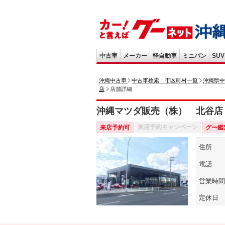
中古車
メーカー
軽自動車
ミニバン
SUV
沖縄中古車
中古車検索：市区町村一覧
沖縄県中
店
店舗詳細
沖縄マツダ販売（株） 北谷店
来店予約キャンペーン
来店予約可
グー鑑
住所
電話
営業時間
定休日