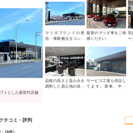
マツダブランドの発
最新のマツダ車をご体
気
信・体験拠点をコンセ
感ください。
ー
プトとした新世代店舗
と
です。
力
ー
品格の高さと温かみを
サービス工場も併設し
調和した居心地の良さ
てます。新車、中古
を実現した空間となっ
車、整備、保険等おク
プトとした新世代店舗
ております。
ルマに関することは何
でもご相談下さい。
クチコミ・評判
：16件）