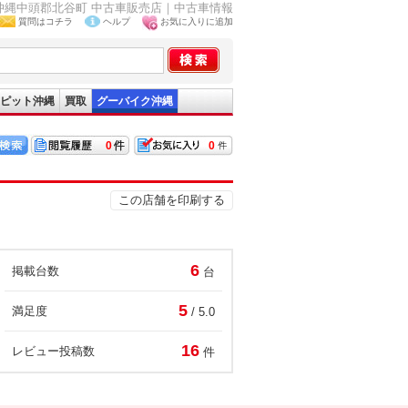
 沖縄中頭郡北谷町 中古車販売店｜中古車情報
質問はコチラ
ヘルプ
お気に入りに追加
ピット沖縄
買取
グーバイク沖縄
0
0
この店舗を印刷する
6
掲載台数
台
5
満足度
/ 5.0
16
レビュー投稿数
件