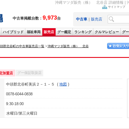
沖縄マツダ販売（株） 北谷店 詳細情報 |
サイトマップ
9,973
中古車掲載台数：
台
中古車
｜
販売店
ハイブリッド
福祉車両
販売店
グー鑑定
ランキング
クルマレビュー
グー
頭郡北谷町の中古車販売店一覧
沖縄マツダ販売（株） 北谷
グー保証取扱店
定加盟店
中頭郡北谷町美浜２－１－５
地図
0078-6044-0838
9:30-18:00
水曜日/第三火曜日