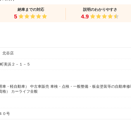
納車までの対応
説明のわかりやすさ
5
4.9
 北谷店
町美浜２－１－５
用車・軽自動車） 中古車販売 車検・点検・一般整備・板金塗装等の自動車修
資格） カーライフ全般
４０号