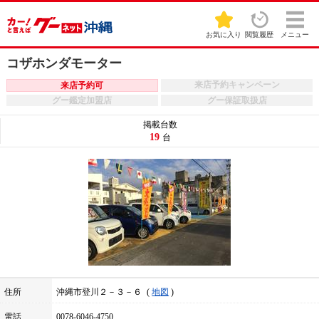
お気に入り
閲覧履歴
メニュー
コザホンダモーター
来店予約キャンペーン
来店予約可
グー鑑定加盟店
グー保証取扱店
掲載台数
19
台
住所
沖縄市登川２－３－６
地図
電話
0078-6046-4750