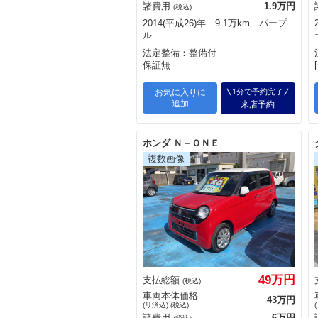
諸費用
1.9万円
(税込)
2014(平成26)年 9.1万km パープ
ル
法定整備：整備付
保証無
お気に入りに
1分で予約完了
追加
来店予約
ホンダ Ｎ－ＯＮＥ
49万円
支払総額
(税込)
車両本体価格
43万円
(リ済込) (税込)
諸費用
6万円