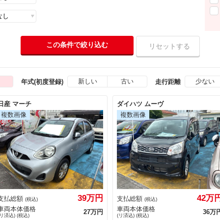
新しい
古い
少ない
年式(初度登録)
走行距離
日産 マーチ
ダイハツ ムーヴ
39万円
42万
支払総額
支払総額
(税込)
(税込)
車両本体価格
車両本体価格
27万円
36万
(リ済込) (税込)
(リ済込) (税込)