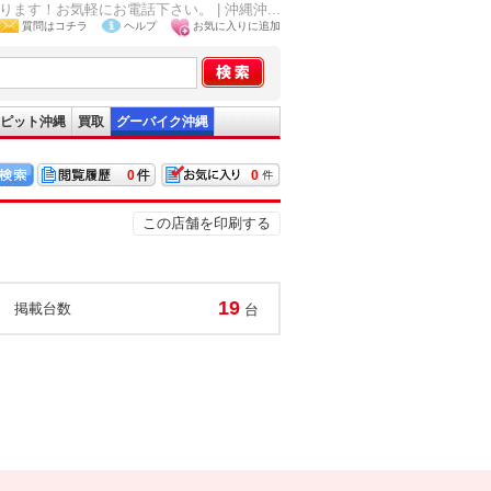
す！お気軽にお電話下さい。 | 沖縄沖...
質問はコチラ
ヘルプ
お気に入りに追加
ピット沖縄
買取
グーバイク沖縄
0
0
この店舗を印刷する
19
掲載台数
台