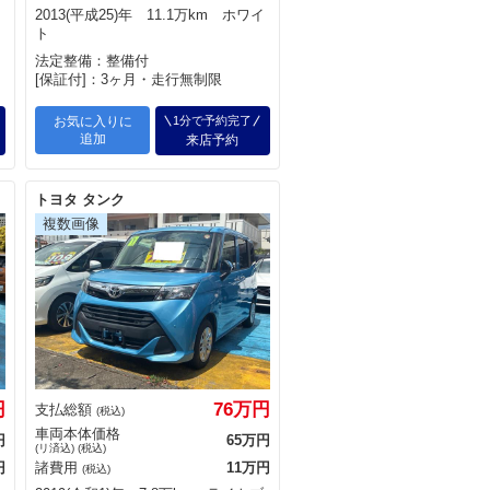
2013(平成25)年 11.1万km ホワイ
ト
法定整備：整備付
[保証付]：3ヶ月・走行無制限
お気に入りに
1分で予約完了
追加
来店予約
トヨタ タンク
円
76万円
支払総額
(税込)
車両本体価格
円
65万円
(リ済込) (税込)
円
諸費用
11万円
(税込)