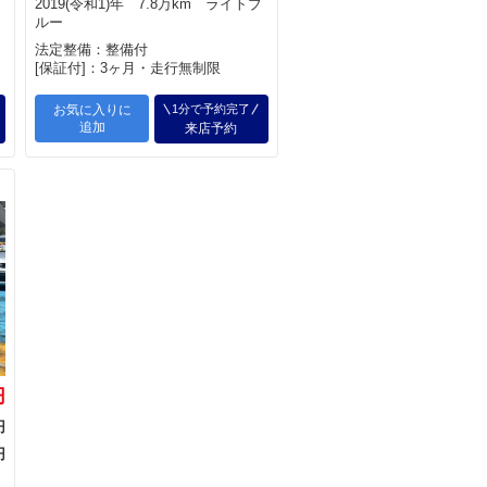
2019(令和1)年 7.8万km ライトブ
ルー
法定整備：整備付
[保証付]：3ヶ月・走行無制限
お気に入りに
1分で予約完了
追加
来店予約
円
円
円