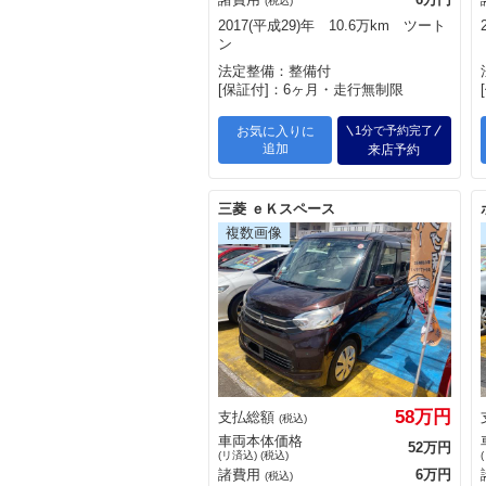
(税込)
2017(平成29)年 10.6万km ツート
ン
法定整備：整備付
[保証付]：6ヶ月・走行無制限
お気に入りに
1分で予約完了
追加
来店予約
三菱 ｅＫスペース
58万円
支払総額
(税込)
車両本体価格
52万円
(リ済込) (税込)
諸費用
6万円
(税込)