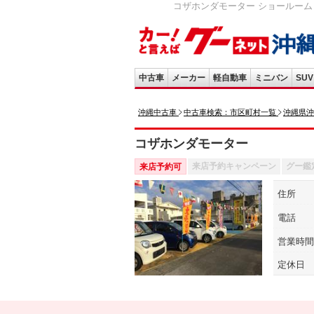
コザホンダモーター ショールーム
中古車
メーカー
軽自動車
ミニバン
SUV
沖縄中古車
中古車検索：市区町村一覧
沖縄県沖
コザホンダモーター
来店予約キャンペーン
グー鑑
来店予約可
住所
電話
営業時間
定休日