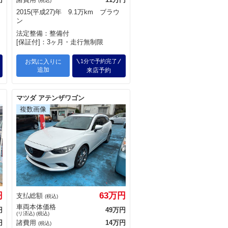
(税込)
2015(平成27)年 9.1万km ブラウ
ン
法定整備：整備付
[保証付]：3ヶ月・走行無制限
お気に入りに
1分で予約完了
追加
来店予約
マツダ アテンザワゴン
円
63万円
支払総額
(税込)
車両本体価格
円
49万円
(リ済込) (税込)
円
諸費用
14万円
(税込)