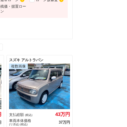
残価・据置ロー
ン
スズキ アルトラパン
円
43万円
支払総額
(税込)
車両本体価格
円
37万円
(リ済込) (税込)