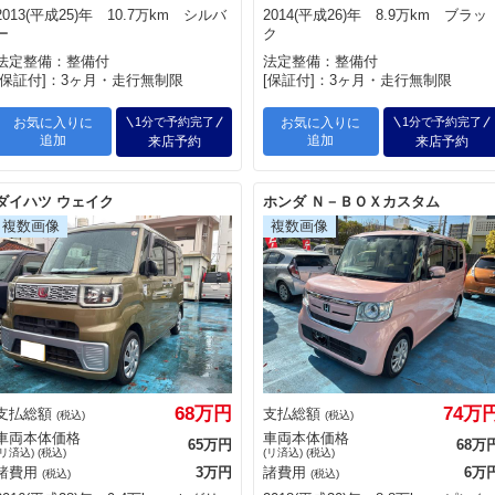
2013(平成25)年 10.7万km シルバ
2014(平成26)年 8.9万km ブラッ
ー
ク
法定整備：整備付
法定整備：整備付
[保証付]：3ヶ月・走行無制限
[保証付]：3ヶ月・走行無制限
お気に入りに
1分で予約完了
お気に入りに
1分で予約完了
追加
追加
来店予約
来店予約
ダイハツ ウェイク
ホンダ Ｎ－ＢＯＸカスタム
68万円
74万
支払総額
支払総額
(税込)
(税込)
車両本体価格
車両本体価格
65万円
68万
(リ済込) (税込)
(リ済込) (税込)
諸費用
3万円
諸費用
6万
(税込)
(税込)