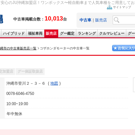
 安心のJU沖縄加盟店！ワンボックス〜軽自動車まで人気車種をご用意しておりま
サイトマップ
10,013
中古車掲載台数：
台
中古車
｜
販売店
ハイブリッド
福祉車両
販売店
グー鑑定
ランキング
クルマレビュー
グー
縄市の中古車販売店一覧
コザホンダモーターの中古車一覧
定加盟店
グー保証取扱店
沖縄市登川２－３－６
地図
0078-6046-4750
10:00~19:00
年中無休