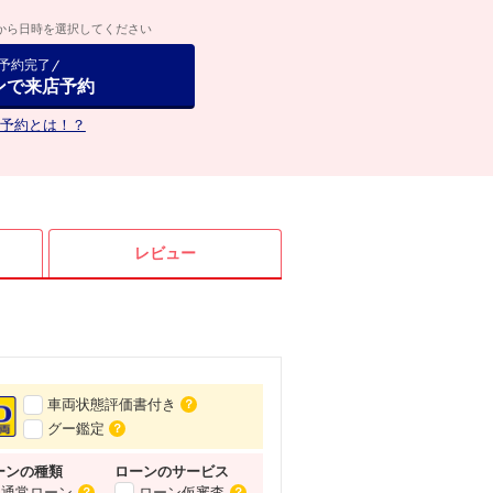
から日時を選択してください
で予約完了
ンで来店予約
予約とは！？
レビュー
車両状態評価書付き
？
グー鑑定
？
ーンの種類
ローンの
サービス
通常ローン
ローン仮審査
？
？