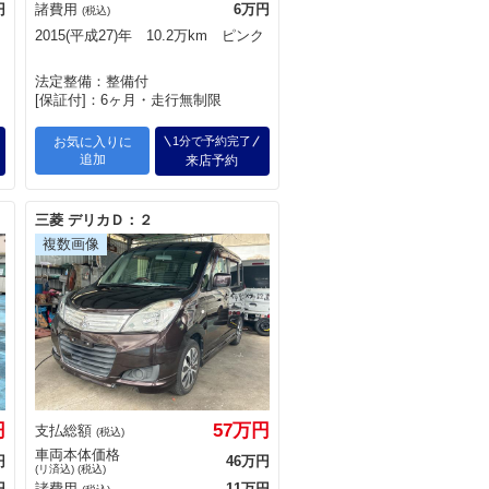
円
諸費用
6万円
(税込)
2015(平成27)年 10.2万km ピンク
法定整備：整備付
[保証付]：6ヶ月・走行無制限
お気に入りに
1分で予約完了
追加
来店予約
三菱 デリカＤ：２
円
57万円
支払総額
(税込)
車両本体価格
円
46万円
(リ済込) (税込)
円
諸費用
11万円