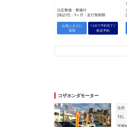
法定整備：整備付
[保証付]：3ヶ月・走行無制限
お気に入りに
1分で予約完了
追加
来店予約
コザホンダモーター
住所
TEL
営業