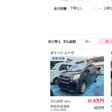
～
走行距離
高い
安い
並び替え
支払総額
ダイハツ ムーヴ
21.9万円
支払総額
(税込)
車両本体価格
20万円
(リ済込) (税込)