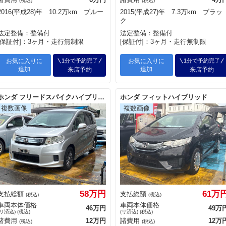
(税込)
(税込)
2016(平成28)年 10.2万km ブルー
2015(平成27)年 7.3万km ブラッ
ク
法定整備：整備付
法定整備：整備付
[保証付]：3ヶ月・走行無制限
[保証付]：3ヶ月・走行無制限
お気に入りに
1分で予約完了
お気に入りに
1分で予約完了
追加
追加
来店予約
来店予約
ホンダ フリードスパイクハイブリッド
ホンダ フィットハイブリッド
58万円
61万
支払総額
支払総額
(税込)
(税込)
車両本体価格
車両本体価格
46万円
49万
(リ済込) (税込)
(リ済込) (税込)
諸費用
12万円
諸費用
12万
(税込)
(税込)