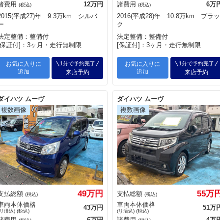
諸費用
12万円
諸費用
6万
(税込)
(税込)
2015(平成27)年 9.3万km シルバ
2016(平成28)年 10.8万km ブラッ
ー
ク
法定整備：整備付
法定整備：整備付
[保証付]：3ヶ月・走行無制限
[保証付]：3ヶ月・走行無制限
お気に入りに
1分で予約完了
お気に入りに
1分で予約完了
追加
追加
来店予約
来店予約
ダイハツ ムーヴ
ダイハツ ムーヴ
49万円
55万
支払総額
支払総額
(税込)
(税込)
車両本体価格
車両本体価格
43万円
51万
(リ済込) (税込)
(リ済込) (税込)
諸費用
6万円
諸費用
4万