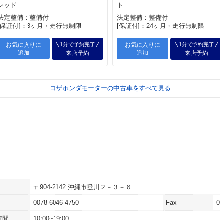
レッド
ト
法定整備：整備付
法定整備：整備付
[保証付]：3ヶ月・走行無制限
[保証付]：24ヶ月・走行無制限
お気に入りに
1分で予約完了
お気に入りに
1分で予約完了
追加
追加
来店予約
来店予約
コザホンダモーターの中古車をすべて見る
〒904-2142 沖縄市登川２－３－６
0078-6046-4750
Fax
0
時間
10:00~19:00