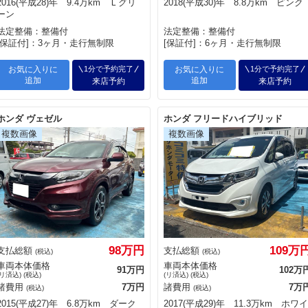
2016(平成28)年 9.4万km Ｌグリ
2018(平成30)年 8.8万km ピンク
ーン
法定整備：整備付
法定整備：整備付
[保証付]：3ヶ月・走行無制限
[保証付]：6ヶ月・走行無制限
お気に入りに
1分で予約完了
お気に入りに
1分で予約完了
追加
追加
来店予約
来店予約
ホンダ ヴェゼル
ホンダ フリードハイブリッド
98万円
109万
支払総額
支払総額
(税込)
(税込)
車両本体価格
車両本体価格
91万円
102万
(リ済込) (税込)
(リ済込) (税込)
諸費用
7万円
諸費用
7万
(税込)
(税込)
2015(平成27)年 6.8万km ダーク
2017(平成29)年 11.3万km ホワイ