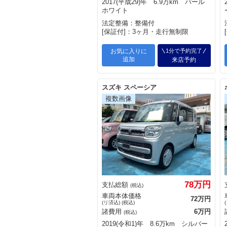
2017(平成29)年 6.9万km パール
ホワイト
法定整備：整備付
[保証付]：3ヶ月・走行無制限
お気に入りに
1分で予約完了
追加
来店予約
スズキ スペーシア
78万円
支払総額
(税込)
車両本体価格
72万円
(リ済込) (税込)
諸費用
6万円
(税込)
2019(令和1)年 8.6万km シルバー