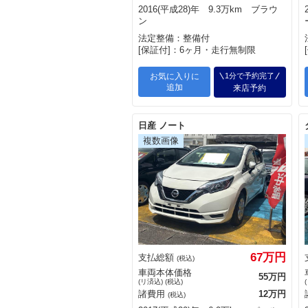
2016(平成28)年 9.3万km ブラウ
ン
法定整備：整備付
[保証付]：6ヶ月・走行無制限
お気に入りに
1分で予約完了
追加
来店予約
日産 ノート
67万円
支払総額
(税込)
車両本体価格
55万円
(リ済込) (税込)
諸費用
12万円
(税込)