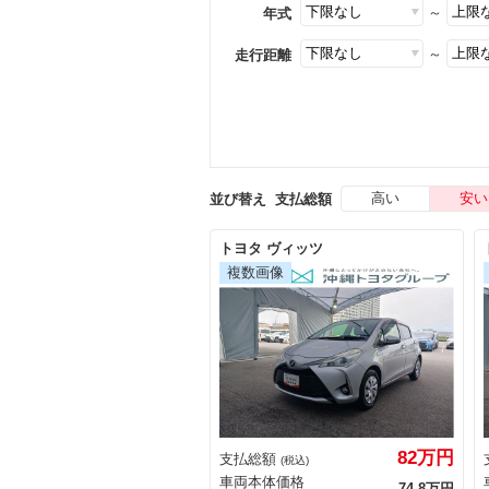
～
年式
～
走行距離
高い
安い
並び替え
支払総額
トヨタ ヴィッツ
82万円
支払総額
(税込)
車両本体価格
74.8万円