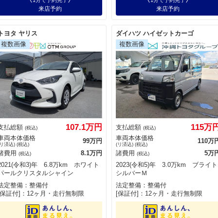
1分で予約完了
1分で予約完了
来店予約
来店予約
トヨタ ヤリス
ダイハツ ハイゼットカーゴ
107.1万円
115万
支払総額
支払総額
(税込)
(税込)
車両本体価格
車両本体価格
99万円
110万
(リ済込) (税込)
(リ済込) (税込)
諸費用
8.1万円
諸費用
5万
(税込)
(税込)
2021(令和3)年 6.8万km ホワイト
2023(令和5)年 3.0万km ブライト
パールクリスタルシャイン
シルバーＭ
法定整備：整備付
法定整備：整備付
[保証付]：12ヶ月・走行無制限
[保証付]：12ヶ月・走行無制限