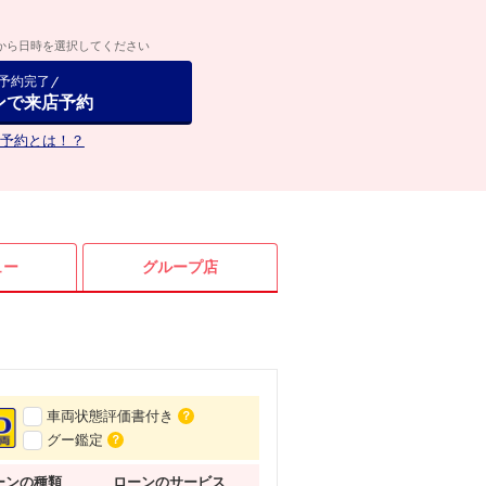
から日時を選択してください
で予約完了
ンで来店予約
予約とは！？
ュー
グループ店
車両状態評価書付き
？
グー鑑定
？
ーンの種類
ローンの
サービス