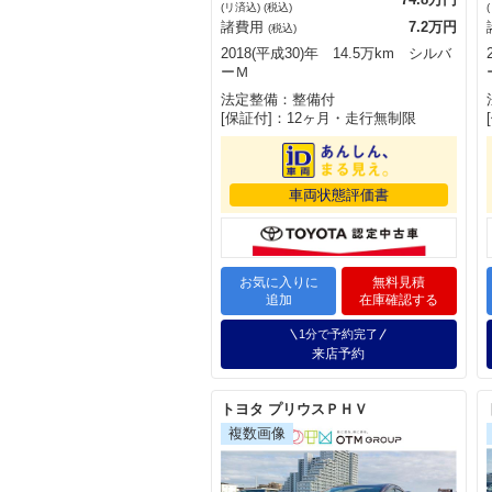
(リ済込) (税込)
諸費用
7.2万円
(税込)
2018(平成30)年 14.5万km シルバ
ーＭ
法定整備：整備付
[保証付]：12ヶ月・走行無制限
車両状態評価書
お気に入りに
無料見積
追加
在庫確認する
1分で予約完了
来店予約
トヨタ プリウスＰＨＶ