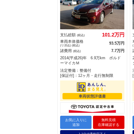
101.2万円
支払総額
(税込)
車両本体価格
93.5万円
(リ済込) (税込)
諸費用
7.7万円
(税込)
2014(平成26)年 6.9万km ボルド
ーマイカＭ
法定整備：整備付
[保証付]：12ヶ月・走行無制限
車両状態評価書
お気に入りに
無料見積
追加
在庫確認する