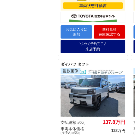
車両状態評価書
お気に入りに
無料見積
追加
在庫確認する
1分で予約完了
来店予約
ダイハツ タフト
137.8万円
支払総額
(税込)
車両本体価格
132万円
(リ済込) (税込)