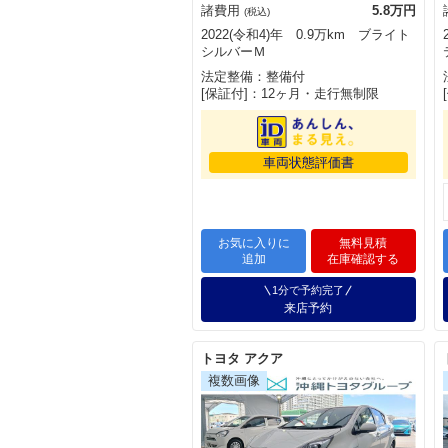
諸費用
5.8万円
(税込)
2022(令和4)年 0.9万km ブライト
シルバーＭ
法定整備：整備付
[保証付]：12ヶ月・走行無制限
車両状態評価書
お気に入りに
無料見積
追加
在庫確認する
1分で予約完了
来店予約
トヨタ アクア