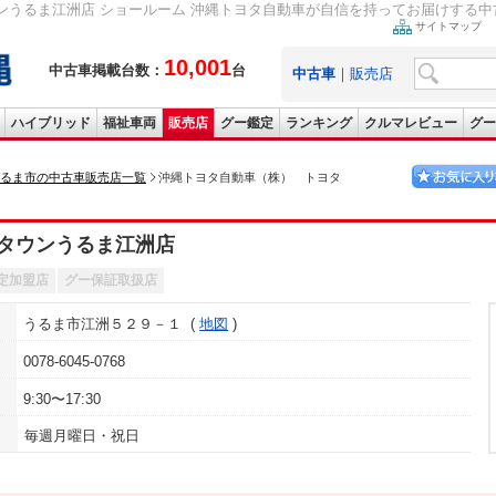
うるま江洲店 ショールーム 沖縄トヨタ自動車が自信を持ってお届けする中古
サイトマップ
10,001
中古車掲載台数：
台
中古車
｜
販売店
ハイブリッド
福祉車両
販売店
グー鑑定
ランキング
クルマレビュー
グー
るま市の中古車販売店一覧
沖縄トヨタ自動車（株） トヨタ
タウンうるま江洲店
定加盟店
グー保証取扱店
うるま市江洲５２９－１
地図
0078-6045-0768
9:30〜17:30
毎週月曜日・祝日