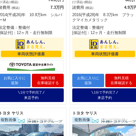
(リ済込) (税込)
(リ済込) (税込)
諸費用
7.3万円
諸費用
4.9万
(税込)
(税込)
2014(平成26)年 10.9万km シルバ
2016(平成28)年 8.3万km ブラッ
ーＭ
クマイカメタリック
法定整備：整備付
法定整備：整備付
[保証付]：12ヶ月・走行無制限
[保証付]：12ヶ月・走行無制限
車両状態評価書
車両状態評価書
お気に入りに
無料見積
お気に入りに
無料見積
追加
在庫確認する
追加
在庫確認する
1分で予約完了
1分で予約完了
来店予約
来店予約
トヨタ ヤリス
トヨタ ヤリス