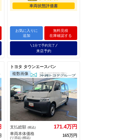
車両状態評価書
お気に入りに
無料見積
追加
在庫確認する
1分で予約完了
来店予約
トヨタ タウンエースバン
円
171.4万円
支払総額
(税込)
車両本体価格
円
165万円
(リ済込) (税込)