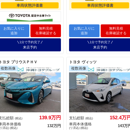
車両状態評価書
車両状態評価書
お気に入りに
無料見積
お気に入りに
無料見積
追加
在庫確認する
追加
在庫確認する
1分で予約完了
1分で予約完了
来店予約
来店予約
トヨタ プリウスＰＨＶ
トヨタ ヴィッツ
139.9万円
152.4万
支払総額
支払総額
(税込)
(税込)
車両本体価格
車両本体価格
132万円
143万
(リ済込) (税込)
(リ済込) (税込)