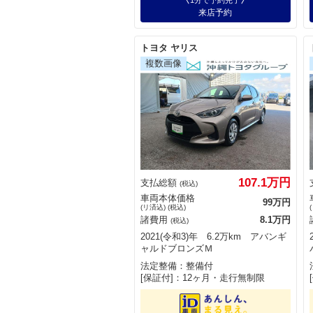
1分で予約完了
来店予約
トヨタ ヤリス
107.1万円
支払総額
(税込)
車両本体価格
99万円
(リ済込) (税込)
諸費用
8.1万円
(税込)
2021(令和3)年 6.2万km アバンギ
ャルドブロンズＭ
法定整備：整備付
[保証付]：12ヶ月・走行無制限