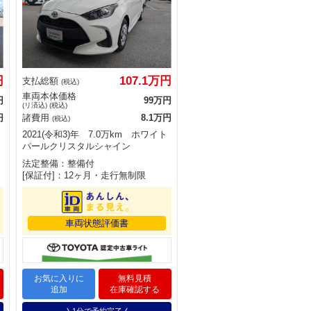
円
107.1万円
支払総額
(税込)
車両本体価格
円
99万円
(リ済込) (税込)
円
諸費用
8.1万円
(税込)
2021(令和3)年 7.0万km ホワイト
パールクリスタルシャイン
法定整備：整備付
[保証付]：12ヶ月・走行無制限
車両状態評価書
お気に入りに
無料見積
追加
在庫確認する