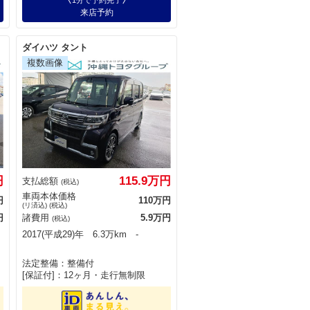
1分で予約完了
来店予約
ダイハツ タント
円
115.9万円
支払総額
(税込)
車両本体価格
円
110万円
(リ済込) (税込)
円
諸費用
5.9万円
(税込)
2017(平成29)年 6.3万km ‐
法定整備：整備付
[保証付]：12ヶ月・走行無制限