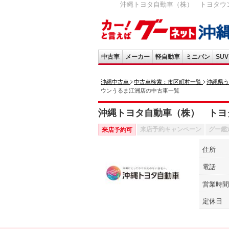
沖縄トヨタ自動車（株） トヨタウン
中古車
メーカー
軽自動車
ミニバン
SUV
沖縄中古車
中古車検索：市区町村一覧
沖縄県う
ウンうるま江洲店の中古車一覧
沖縄トヨタ自動車（株） トヨ
来店予約キャンペーン
グー鑑
来店予約可
住所
電話
営業時間
定休日