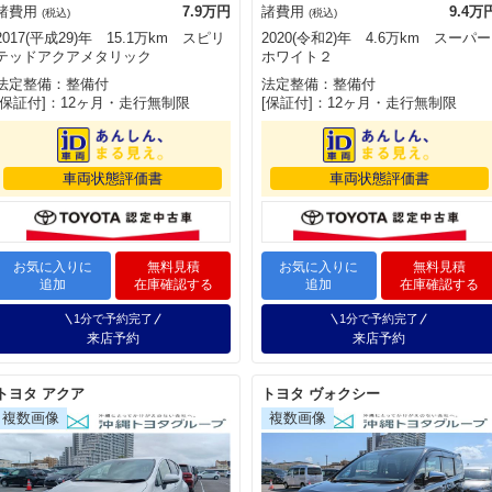
諸費用
7.9万円
諸費用
9.4万
(税込)
(税込)
2017(平成29)年 15.1万km スピリ
2020(令和2)年 4.6万km スーパー
テッドアクアメタリック
ホワイト２
法定整備：整備付
法定整備：整備付
[保証付]：12ヶ月・走行無制限
[保証付]：12ヶ月・走行無制限
車両状態評価書
車両状態評価書
お気に入りに
無料見積
お気に入りに
無料見積
追加
在庫確認する
追加
在庫確認する
1分で予約完了
1分で予約完了
来店予約
来店予約
トヨタ アクア
トヨタ ヴォクシー