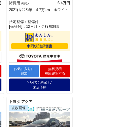
円
諸費用
6.4万円
(税込)
2021(令和3)年 4.7万km ホワイト
法定整備：整備付
[保証付]：12ヶ月・走行無制限
車両状態評価書
お気に入りに
無料見積
追加
在庫確認する
1分で予約完了
来店予約
トヨタ アクア