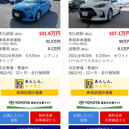
101.6万円
107.1万
支払総額
支払総額
(税込)
(税込)
車両本体価格
車両本体価格
93.5万円
99万
(リ済込) (税込)
(リ済込) (税込)
諸費用
8.1万円
諸費用
8.1万
(税込)
(税込)
2021(令和3)年 6.5万km シアンメ
2021(令和3)年 6.3万km ホワイト
タリック
パールクリスタルシャイン
法定整備：整備付
法定整備：整備付
[保証付]：12ヶ月・走行無制限
[保証付]：12ヶ月・走行無制限
車両状態評価書
車両状態評価書
お気に入りに
無料見積
お気に入りに
無料見積
追加
在庫確認する
追加
在庫確認する