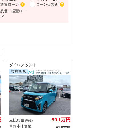
通常ローン
ローン仮審査
？
？
残価・据置ロー
ン
ダイハツ タント
円
99.1万円
支払総額
(税込)
車両本体価格
円
93.5万円