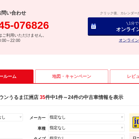
お問い合わせ
クリック後、カレンダー
45-076826
1分
オンライ
はご利用いただけません。
オンライン
00～22:00
ールーム
地図・
キャンペーン
レビ
ウンうるま江洲店
35
件中1件～24件の中古車情報を表示
メーカー
車種
ロ
タイプ