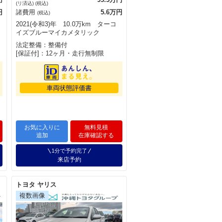
(リ済込) (税込)
円
諸費用
5.6万円
(税込)
2021(令和3)年 10.0万km ターコ
イズブルーマイカメタリック
法定整備：整備付
[保証付]：12ヶ月・走行無制限
車両状態評価書
お気に入りに
無料見積
追加
在庫確認する
1分で予約完了
来店予約
トヨタ ヤリス