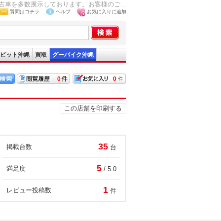
車を多数展示しております。お客様のご...
質問はコチラ
ヘルプ
お気に入りに追加
ピット沖縄
買取
グーバイク沖縄
0
0
この店舗を印刷する
35
掲載台数
台
5
満足度
/ 5.0
1
レビュー投稿数
件