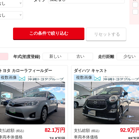
新しい
古い
少ない
年式(初度登録)
走行距離
トヨタ カローラフィールダー
ダイハツ キャスト
82.1万円
92.9万
支払総額
支払総額
(税込)
(税込)
車両本体価格
車両本体価格
74.8万円
88万