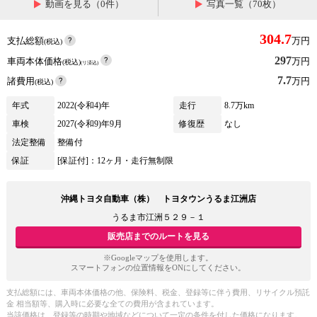
動画を見る（0件）
写真一覧（70枚）
304.7
支払総額
万円
(税込)
297
車両本体価格
万円
(税込)
(リ済込)
7.7
諸費用
万円
(税込)
年式
2022(令和4)年
走行
8.7万km
車検
2027(令和9)年9月
修復歴
なし
法定整備
整備付
保証
[保証付]：12ヶ月・走行無制限
沖縄トヨタ自動車（株） トヨタウンうるま江洲店
うるま市江洲５２９－１
販売店までのルートを見る
※Googleマップを使用します。
スマートフォンの位置情報をONにしてください。
支払総額には、車両本体価格の他、保険料、税金、登録等に伴う費用、リサイクル預託
金 相当額等、購入時に必要な全ての費用が含まれています。
当該価格は、登録等の時期や地域などについて一定の条件を付した価格になります。