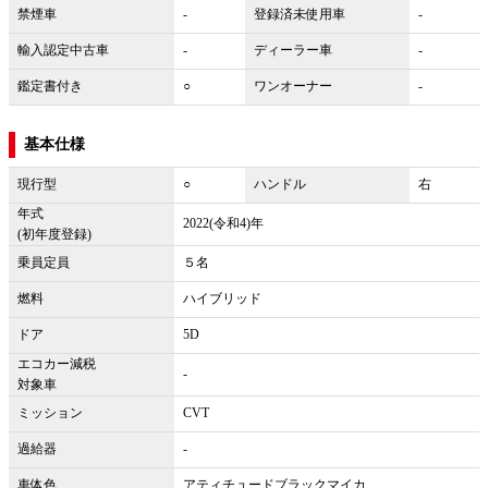
禁煙車
-
登録済未使用車
-
輸入認定中古車
-
ディーラー車
-
鑑定書付き
○
ワンオーナー
-
基本仕様
現行型
○
ハンドル
右
年式
2022(令和4)年
(初年度登録)
乗員定員
５名
燃料
ハイブリッド
ドア
5D
エコカー減税
-
対象車
ミッション
CVT
過給器
-
車体色
アティチュードブラックマイカ