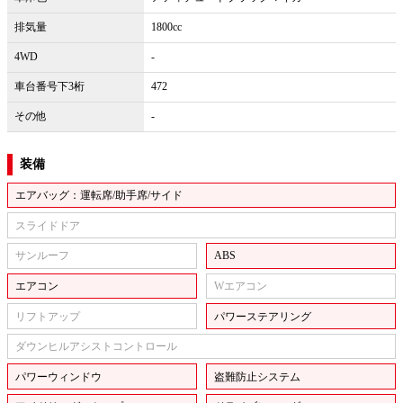
排気量
1800cc
4WD
-
車台番号下3桁
472
その他
-
装備
エアバッグ：運転席/助手席/サイド
スライドドア
サンルーフ
ABS
エアコン
Wエアコン
リフトアップ
パワーステアリング
ダウンヒルアシストコントロール
パワーウィンドウ
盗難防止システム