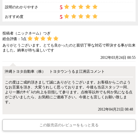
5
説明のわかりやすさ
5
おすすめ度
投稿者（ニックネーム）つぎ
総合評価：
5
点
ありがとうございます。とても良かったのと親切丁寧な対応で即決する事が出来
ました。納車が待ち遠しいです
2012年03月24日 00:55
沖縄トヨタ自動車（株） トヨタウンうるま江洲店コメント
この度はご成約頂きまして誠にありがとうございます。お客様からこのよう
なお言葉を頂き、大変うれしく思っております。今後も当店スタッフ一同、
より一層のｻｰﾋﾞｽの向上を目指して参ります。点検等以外でも何か気になる点
がございましたら、お気軽にご連絡下さい。今後とも宜しくお願い致しま
す。
2012年04月21日 08:48
この販売店のレビューをもっと見る