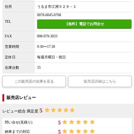
住所
うるま市江洲５２９－１
0078-6045-0768
TEL
【無料】電話でお問合せ
FAX
098-979-3033
営業時間
9:30〜17:30
定休日
毎週月曜日・祝日
在庫台数
35
この販売店の在庫を見る
販売店詳細はこちら
販売店レビュー
5
レビュー総合 満足度
5
問い合せ(見積り)
5
納車までの対応