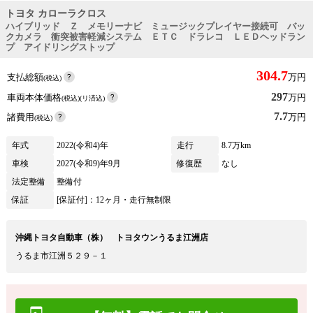
トヨタ カローラクロス
ハイブリッド Ｚ メモリーナビ ミュージックプレイヤー接続可 バッ
クカメラ 衝突被害軽減システム ＥＴＣ ドラレコ ＬＥＤヘッドラン
プ アイドリングストップ
304.7
支払総額
万円
(税込)
297
車両本体価格
万円
(税込)(リ済込)
7.7
諸費用
万円
(税込)
年式
2022(令和4)年
走行
8.7万km
車検
2027(令和9)年9月
修復歴
なし
法定整備
整備付
保証
[保証付]：12ヶ月・走行無制限
沖縄トヨタ自動車（株） トヨタウンうるま江洲店
うるま市江洲５２９－１