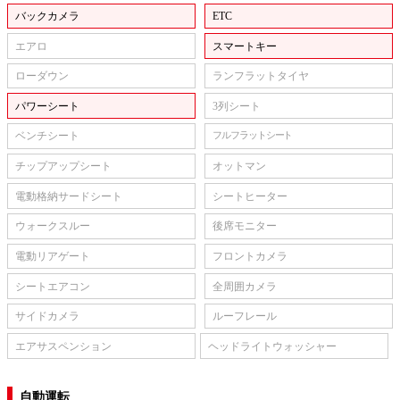
バックカメラ
ETC
エアロ
スマートキー
ローダウン
ランフラットタイヤ
パワーシート
3列シート
ベンチシート
フルフラットシート
チップアップシート
オットマン
電動格納サードシート
シートヒーター
ウォークスルー
後席モニター
電動リアゲート
フロントカメラ
シートエアコン
全周囲カメラ
サイドカメラ
ルーフレール
エアサスペンション
ヘッドライトウォッシャー
自動運転