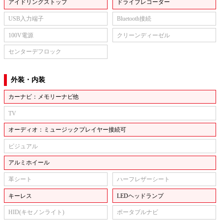
アイドリングストップ
ドライブレコーダー
USB入力端子
Bluetooth接続
100V電源
クリーンディーゼル
センターデフロック
外装・内装
カーナビ：メモリーナビ他
TV
オーディオ：ミュージックプレイヤー接続可
ビジュアル
アルミホイール
革シート
ハーフレザーシート
キーレス
LEDヘッドランプ
HID(キセノンライト)
ポータブルナビ